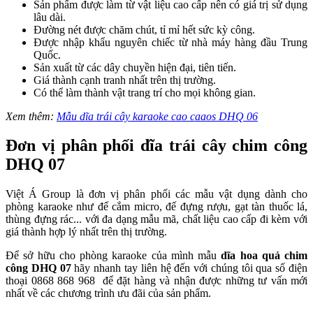
Sản phẩm được làm từ vật liệu cao cấp nên có giá trị sử dụng
lâu dài.
Đường nét được chăm chút, tỉ mỉ hết sức kỳ công.
Được nhập khẩu nguyên chiếc từ nhà máy hàng đầu Trung
Quốc.
Sản xuất từ các dây chuyền hiện đại, tiên tiến.
Giá thành cạnh tranh nhất trên thị trường.
Có thể làm thành vật trang trí cho mọi không gian.
Xem thêm:
Mẫu dĩa trái cây karaoke cao caaos DHQ 06
Đơn vị phân phối dĩa trái cây chim công
DHQ 07
Việt Á Group là đơn vị phân phối các mẫu vật dụng dành cho
phòng karaoke như đế cắm micro, đế đựng rượu, gạt tàn thuốc lá,
thùng đựng rác... với đa dạng mẫu mã, chất liệu cao cấp đi kèm với
giá thành hợp lý nhất trên thị trường.
Để sở hữu cho phòng karaoke của mình mẫu
dĩa hoa quả chim
công DHQ 07
hãy nhanh tay liên hệ đến với chúng tôi qua số điện
thoại 0868 868 968 để đặt hàng và nhận được những tư vấn mới
nhất về các chương trình ưu đãi của sản phẩm.