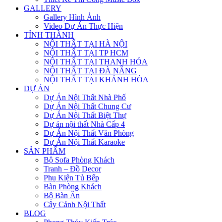
GALLERY
Gallery Hình Ảnh
Video Dự Án Thực Hiện
TỈNH THÀNH
NỘI THẤT TẠI HÀ NỘI
NỘI THẤT TẠI TP HCM
NỘI THẤT TẠI THANH HÓA
NỘI THẤT TẠI ĐÀ NẴNG
NỘI THẤT TẠI KHÁNH HÒA
DỰ ÁN
Dự Án Nội Thất Nhà Phố
Dự Án Nội Thất Chung Cư
Dự Án Nội Thất Biệt Thự
Dự án nội thất Nhà Cấp 4
Dự Án Nội Thất Văn Phòng
Dự Án Nội Thất Karaoke
SẢN PHẨM
Bộ Sofa Phòng Khách
Tranh – Đồ Decor
Phụ Kiện Tủ Bếp
Bàn Phòng Khách
Bộ Bàn Ăn
Cây Cảnh Nội Thất
BLOG