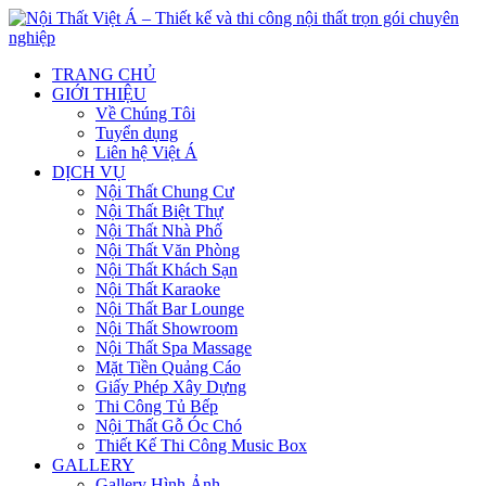
TRANG CHỦ
GIỚI THIỆU
Về Chúng Tôi
Tuyển dụng
Liên hệ Việt Á
DỊCH VỤ
Nội Thất Chung Cư
Nội Thất Biệt Thự
Nội Thất Nhà Phố
Nội Thất Văn Phòng
Nội Thất Khách Sạn
Nội Thất Karaoke
Nội Thất Bar Lounge
Nội Thất Showroom
Nội Thất Spa Massage
Mặt Tiền Quảng Cáo
Giấy Phép Xây Dựng
Thi Công Tủ Bếp
Nội Thất Gỗ Óc Chó
Thiết Kế Thi Công Music Box
GALLERY
Gallery Hình Ảnh