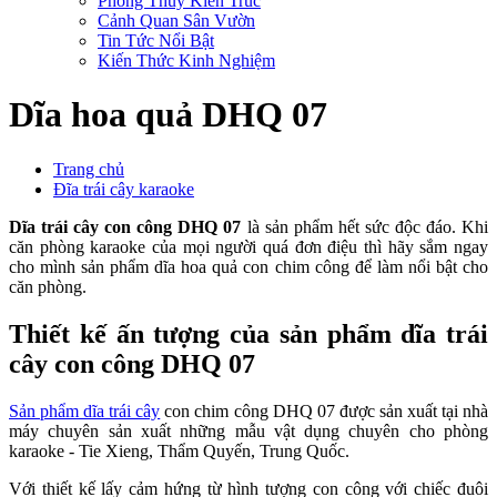
Phong Thủy Kiến Trúc
Cảnh Quan Sân Vườn
Tin Tức Nổi Bật
Kiến Thức Kinh Nghiệm
Dĩa hoa quả DHQ 07
Trang chủ
Đĩa trái cây karaoke
Dĩa trái cây con công DHQ 07
là sản phẩm hết sức độc đáo. Khi
căn phòng karaoke của mọi người quá đơn điệu thì hãy sắm ngay
cho mình sản phẩm dĩa hoa quả con chim công để làm nổi bật cho
căn phòng.
Thiết kế ấn tượng của sản phẩm dĩa trái
cây con công DHQ 07
Sản phẩm dĩa trái cây
con chim công DHQ 07 được sản xuất tại nhà
máy chuyên sản xuất những mẫu vật dụng chuyên cho phòng
karaoke - Tie Xieng, Thẩm Quyến, Trung Quốc.
Với thiết kế lấy cảm hứng từ hình tượng con công với chiếc đuôi