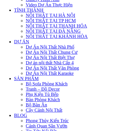
Video Dự Án Thực Hiện
TỈNH THÀNH
NỘI THẤT TẠI HÀ NỘI
NỘI THẤT TẠI TP HCM
NỘI THẤT TẠI THANH HÓA
NỘI THẤT TẠI ĐÀ NẴNG
NỘI THẤT TẠI KHÁNH HÒA
DỰ ÁN
Dự Án Nội Thất Nhà Phố
Dự Án Nội Thất Chung Cư
Dự Án Nội Thất Biệt Thự
Dự án nội thất Nhà Cấp 4
Dự Án Nội Thất Văn Phòng
Dự Án Nội Thất Karaoke
SẢN PHẨM
Bộ Sofa Phòng Khách
Tranh – Đồ Decor
Phụ Kiện Tủ Bếp
Bàn Phòng Khách
Bộ Bàn Ăn
Cây Cảnh Nội Thất
BLOG
Phong Thủy Kiến Trúc
Cảnh Quan Sân Vườn