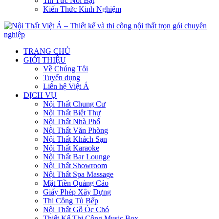
Tin Tức Nổi Bật
Kiến Thức Kinh Nghiệm
TRANG CHỦ
GIỚI THIỆU
Về Chúng Tôi
Tuyển dụng
Liên hệ Việt Á
DỊCH VỤ
Nội Thất Chung Cư
Nội Thất Biệt Thự
Nội Thất Nhà Phố
Nội Thất Văn Phòng
Nội Thất Khách Sạn
Nội Thất Karaoke
Nội Thất Bar Lounge
Nội Thất Showroom
Nội Thất Spa Massage
Mặt Tiền Quảng Cáo
Giấy Phép Xây Dựng
Thi Công Tủ Bếp
Nội Thất Gỗ Óc Chó
Thiết Kế Thi Công Music Box