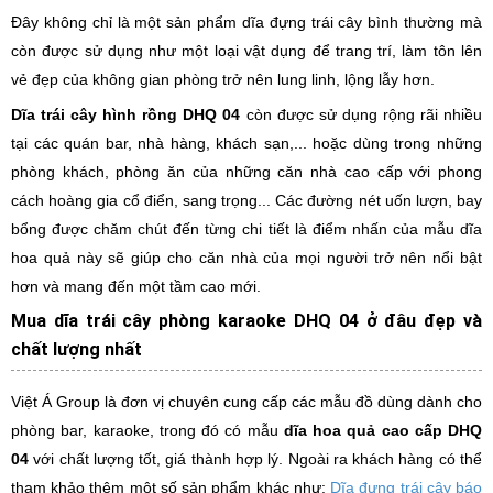
Đây không chỉ là một sản phẩm dĩa đựng trái cây bình thường mà
còn được sử dụng như một loại vật dụng để trang trí, làm tôn lên
vẻ đẹp của không gian phòng trở nên lung linh, lộng lẫy hơn.
Dĩa trái cây hình rồng DHQ 04
còn được sử dụng rộng rãi nhiều
tại các quán bar, nhà hàng, khách sạn,... hoặc dùng trong những
phòng khách, phòng ăn của những căn nhà cao cấp với phong
cách hoàng gia cổ điển, sang trọng... Các đường nét uốn lượn, bay
bổng được chăm chút đến từng chi tiết là điểm nhấn của mẫu dĩa
hoa quả này sẽ giúp cho căn nhà của mọi người trở nên nổi bật
hơn và mang đến một tầm cao mới.
Mua dĩa trái cây phòng karaoke
DHQ 04
ở đâu đẹp và
chất lượng nhất
Việt Á Group là đơn vị chuyên cung cấp các mẫu đồ dùng dành cho
phòng bar, karaoke, trong đó có mẫu
dĩa hoa quả cao cấp DHQ
04
với chất lượng tốt, giá thành hợp lý. Ngoài ra khách hàng có thể
tham khảo thêm một số sản phẩm khác như:
Dĩa đựng trái cây báo