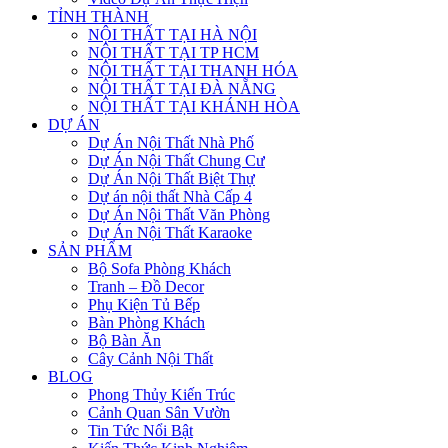
TỈNH THÀNH
NỘI THẤT TẠI HÀ NỘI
NỘI THẤT TẠI TP HCM
NỘI THẤT TẠI THANH HÓA
NỘI THẤT TẠI ĐÀ NẴNG
NỘI THẤT TẠI KHÁNH HÒA
DỰ ÁN
Dự Án Nội Thất Nhà Phố
Dự Án Nội Thất Chung Cư
Dự Án Nội Thất Biệt Thự
Dự án nội thất Nhà Cấp 4
Dự Án Nội Thất Văn Phòng
Dự Án Nội Thất Karaoke
SẢN PHẨM
Bộ Sofa Phòng Khách
Tranh – Đồ Decor
Phụ Kiện Tủ Bếp
Bàn Phòng Khách
Bộ Bàn Ăn
Cây Cảnh Nội Thất
BLOG
Phong Thủy Kiến Trúc
Cảnh Quan Sân Vườn
Tin Tức Nổi Bật