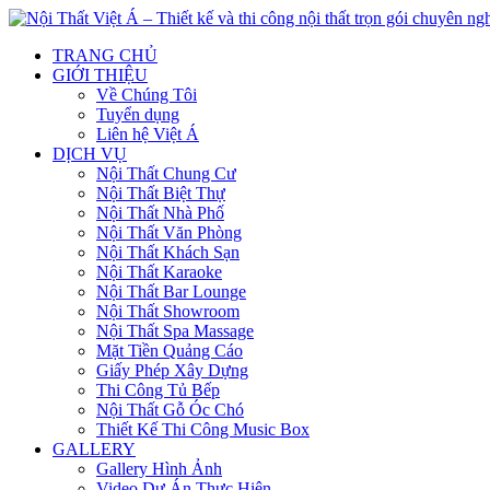
TRANG CHỦ
GIỚI THIỆU
Về Chúng Tôi
Tuyển dụng
Liên hệ Việt Á
DỊCH VỤ
Nội Thất Chung Cư
Nội Thất Biệt Thự
Nội Thất Nhà Phố
Nội Thất Văn Phòng
Nội Thất Khách Sạn
Nội Thất Karaoke
Nội Thất Bar Lounge
Nội Thất Showroom
Nội Thất Spa Massage
Mặt Tiền Quảng Cáo
Giấy Phép Xây Dựng
Thi Công Tủ Bếp
Nội Thất Gỗ Óc Chó
Thiết Kế Thi Công Music Box
GALLERY
Gallery Hình Ảnh
Video Dự Án Thực Hiện