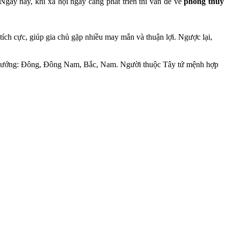
 Ngày nay, khi xã hội ngày càng phát triển thì vấn đề về
phong thủy
 tích cực, giúp gia chủ gặp nhiều may mắn và thuận lợi. Ngược lại,
ác hướng: Đông, Đông Nam, Bắc, Nam. Người thuộc Tây tứ mệnh hợp