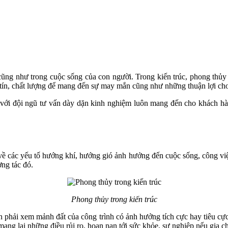
c cũng như trong cuộc sống của con người. Trong kiến trúc, phong thủ
tín, chất lượng để mang đến sự may mắn cũng như những thuận lợi cho
 với đội ngũ tư vấn dày dặn kinh nghiệm luôn mang đến cho khách hà
ề các yếu tố hướng khí, hướng gió ảnh hưởng đến cuộc sống, công việc 
ơng tác đó.
Phong thủy trong kiến trúc
ần phải xem mảnh đất của công trình có ảnh hưởng tích cực hay tiêu c
mang lại những điều rủi ro, hoạn nạn tới sức khỏe, sự nghiệp nếu gia ch