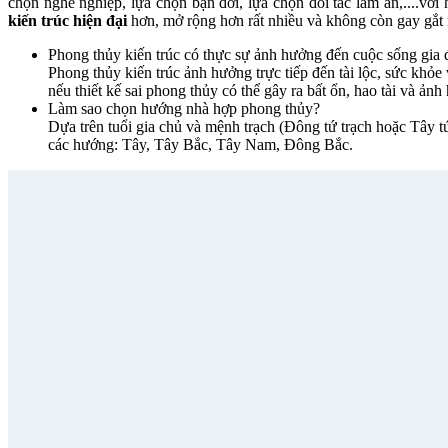
chọn nghề nghiệp, lựa chọn bạn đời, lựa chọn đối tác làm ăn,....với
kiến trúc hiện đại
hơn, mở rộng hơn rất nhiều và không còn gay gắt
Phong thủy kiến trúc có thực sự ảnh hưởng đến cuộc sống gia
Phong thủy kiến trúc ảnh hưởng trực tiếp đến tài lộc, sức khỏe
nếu thiết kế sai phong thủy có thể gây ra bất ổn, hao tài và ản
Làm sao chọn hướng nhà hợp phong thủy?
Dựa trên tuổi gia chủ và mệnh trạch (Đông tứ trạch hoặc Tâ
các hướng: Tây, Tây Bắc, Tây Nam, Đông Bắc.