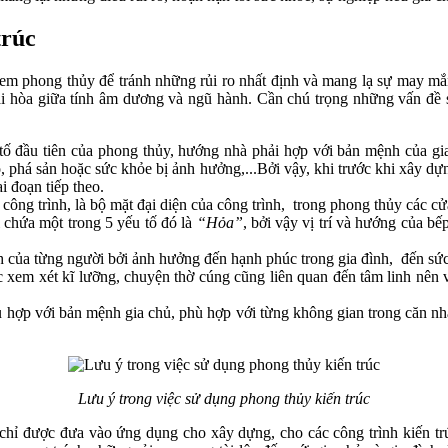
trúc
xem phong thủy để tránh những rủi ro nhất định và mang lạ sự may mắ
ự hài hòa giữa tính âm dương và ngũ hành. Cần chú trọng những vấn đề 
tố đầu tiên của phong thủy, hướng nhà phải hợp với bản mệnh của gi
, phá sản hoặc sức khỏe bị ảnh hưởng,...Bởi vậy, khi trước khi xây dựn
i đoạn tiếp theo.
 công trình, là bộ mặt đại diện của công trình, trong phong thủy các c
 chứa một trong 5 yếu tố đó là
“Hỏa”
, bởi vậy vị trí và hướng của bế
 của từng người bởi ảnh hưởng đến hạnh phúc trong gia đình, đến sức
 xem xét kĩ lưỡng, chuyện thờ cúng cũng liên quan đến tâm linh nên v
ù hợp với bản mệnh gia chủ, phù hợp với từng không gian trong căn n
Lưu ý trong việc sử dụng phong thủy kiến trúc
hỉ được đưa vào ứng dụng cho xây dựng, cho các công trình kiến trú