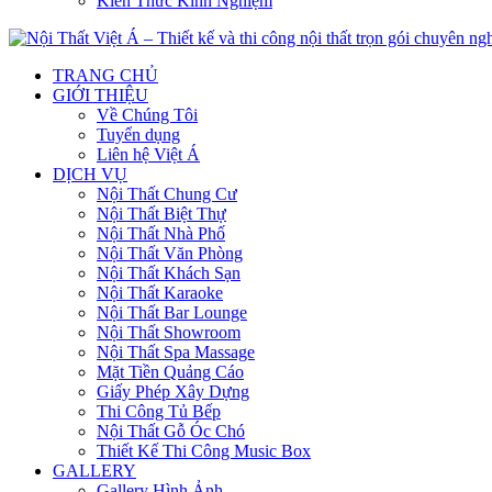
Kiến Thức Kinh Nghiệm
TRANG CHỦ
GIỚI THIỆU
Về Chúng Tôi
Tuyển dụng
Liên hệ Việt Á
DỊCH VỤ
Nội Thất Chung Cư
Nội Thất Biệt Thự
Nội Thất Nhà Phố
Nội Thất Văn Phòng
Nội Thất Khách Sạn
Nội Thất Karaoke
Nội Thất Bar Lounge
Nội Thất Showroom
Nội Thất Spa Massage
Mặt Tiền Quảng Cáo
Giấy Phép Xây Dựng
Thi Công Tủ Bếp
Nội Thất Gỗ Óc Chó
Thiết Kế Thi Công Music Box
GALLERY
Gallery Hình Ảnh