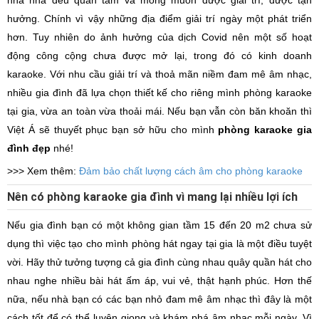
hưởng. Chính vì vậy những địa điểm giải trí ngày một phát triển
hơn. Tuy nhiên do ảnh hưởng của dịch Covid nên một số hoạt
động công cộng chưa được mở lại, trong đó có kinh doanh
karaoke. Với nhu cầu giải trí và thoả mãn niềm đam mê âm nhạc,
nhiều gia đình đã lựa chọn thiết kế cho riêng mình phòng karaoke
tại gia, vừa an toàn vừa thoải mái. Nếu bạn vẫn còn băn khoăn thì
Việt Á sẽ thuyết phục bạn sở hữu cho mình
phòng karaoke gia
đình đẹp
nhé!
>>> Xem thêm:
Đảm bảo chất lượng cách âm cho phòng karaoke
Nên có phòng karaoke gia đình vì mang lại nhiều lợi ích
Nếu gia đình bạn có một không gian tầm 15 đến 20 m2 chưa sử
dụng thì việc tạo cho mình phòng hát ngay tại gia là một điều tuyệt
vời. Hãy thử tưởng tượng cả gia đình cùng nhau quây quần hát cho
nhau nghe nhiều bài hát ấm áp, vui vẻ, thật hạnh phúc. Hơn thế
nữa, nếu nhà bạn có các bạn nhỏ đam mê âm nhạc thì đây là một
cách tốt để có thể luyện giọng và khám phá âm nhạc mỗi ngày. Vì