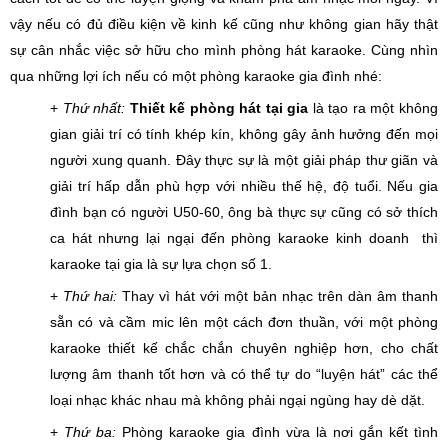
vậy nếu có đủ điều kiện về kinh kế cũng như không gian hãy thật
sự cân nhắc việc sở hữu cho mình phòng hát karaoke. Cùng nhìn
qua những lợi ích nếu có một phòng karaoke gia đình nhé:
+
Thứ nhất:
Thiết kế phòng hát tại gia
là tạo ra một không
gian giải trí có tính khép kín, không gây ảnh hưởng đến mọi
người xung quanh. Đây thực sự là một giải pháp thư giãn và
giải trí hấp dẫn phù hợp với nhiều thế hệ, độ tuổi. Nếu gia
đình bạn có người U50-60, ông bà thực sự cũng có sở thích
ca hát nhưng lại ngại đến phòng karaoke kinh doanh thì
karaoke tại gia là sự lựa chọn số 1.
+
Thứ hai:
Thay vì hát với một bản nhạc trên dàn âm thanh
sẵn có và cầm mic lên một cách đơn thuần, với một phòng
karaoke thiết kế chắc chắn chuyên nghiệp hơn, cho chất
lượng âm thanh tốt hơn và có thể tự do “luyện hát” các thể
loại nhạc khác nhau mà không phải ngại ngùng hay dè dặt.
+
Thứ ba:
Phòng karaoke gia đình vừa là nơi gắn kết tình