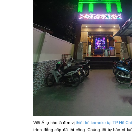
Việt Á tự hào là đơn vị
thiết kế karaoke tại TP Hồ Ch
trình đẳng cấp đã thi công. Chúng tôi tự hào vì 