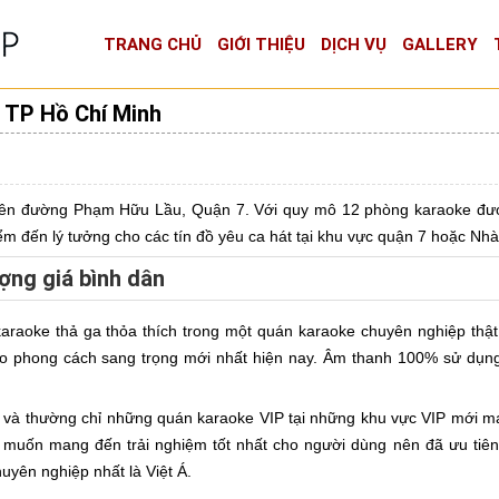
TRANG CHỦ
GIỚI THIỆU
DỊCH VỤ
GALLERY
, TP Hồ Chí Minh
ên đường Phạm Hữu Lầu, Quận 7. Với quy mô 12 phòng karaoke đư
ểm đến lý tưởng cho các tín đồ yêu ca hát tại khu vực quận 7 hoặc Nhà
ợng giá bình dân
raoke thả ga thỏa thích trong một quán karaoke chuyên nghiệp thật
 theo phong cách sang trọng mới nhất hiện nay. Âm thanh 100% sử dụn
đỏ và thường chỉ những quán karaoke VIP tại những khu vực VIP mới
muốn mang đến trải nghiệm tốt nhất cho người dùng nên đã ưu tiê
uyên nghiệp nhất là Việt Á.