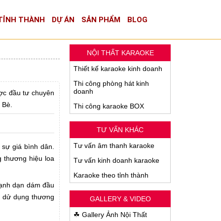
TỈNH THÀNH
DỰ ÁN
SẢN PHẨM
BLOG
NỘI THẤT KARAOKE
Thiết kế karaoke kinh doanh
Thi công phòng hát kinh
doanh
ợc đầu tư chuyên
 Bè.
Thi công karaoke BOX
TƯ VẤN KHÁC
Tư vấn âm thanh karaoke
 sự giá bình dân.
g thương hiệu loa
Tư vấn kinh doanh karaoke
Karaoke theo tỉnh thành
 mạnh dạn dám đầu
n dử dụng thương
GALLERY & VIDEO
☘ Gallery Ảnh Nội Thất