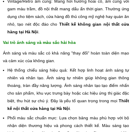
Vintage/Retro ấm cúng: Mang hơi hướng hoài cổ, ấm cúng với
gam màu trầm, đồ nội thất mang dấu ấn thời gian. Thường ứng
dụng cho tiệm sách, cửa hàng đồ thủ công mỹ nghệ hay quán ăn
nhỏ, tạo nét độc đáo cho
Thiết kế không gian nội thất cửa
hàng tại Hà Nội
.
Vai trò ánh sáng và màu sắc hài hòa
Ánh sáng và màu sắc có khả năng "thay đổi" hoàn toàn diện mạo
và cảm xúc của không gian.
Hệ thống chiếu sáng hiệu quả: Kết hợp linh hoạt ánh sáng tự
nhiên và nhân tạo. Ánh sáng tự nhiên giúp không gian thông
thoáng, tràn đầy năng lượng. Ánh sáng nhân tạo tạo điểm nhấn
cho sản phẩm, khu vực trưng bày hoặc các hiệu ứng thị giác đặc
biệt, thu hút sự chú ý. Đây là yếu tố quan trọng trong mọi
Thiết
kế nội thất cửa hàng tại Hà Nội
.
Phối màu sắc chuẩn mực: Lựa chọn bảng màu phù hợp với bộ
nhận diện thương hiệu và phong cách thiết kế. Màu sáng tạo