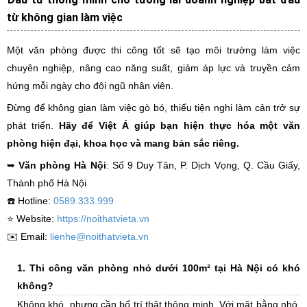
từ không gian làm việc
Một văn phòng được thi công tốt sẽ tạo môi trường làm việc
chuyên nghiệp, nâng cao năng suất, giảm áp lực và truyền cảm
hứng mỗi ngày cho đội ngũ nhân viên.
Đừng để không gian làm việc gò bó, thiếu tiện nghi làm cản trở sự
phát triển.
Hãy để Việt Á giúp bạn hiện thực hóa một văn
phòng hiện đại, khoa học và mang bản sắc riêng.
➥
Văn phòng Hà Nội
: Số 9 Duy Tân, P. Dịch Vọng, Q. Cầu Giấy,
Thành phố Hà Nội
☎️ Hotline:
0589.333.999
⭐️ Website:
https://noithatvieta.vn
✉️ Email:
lienhe@noithatvieta.vn
1. Thi công văn phòng nhỏ dưới 100m² tại Hà Nội có khó
không?
Không khó, nhưng cần bố trí thật thông minh. Với mặt bằng nhỏ,