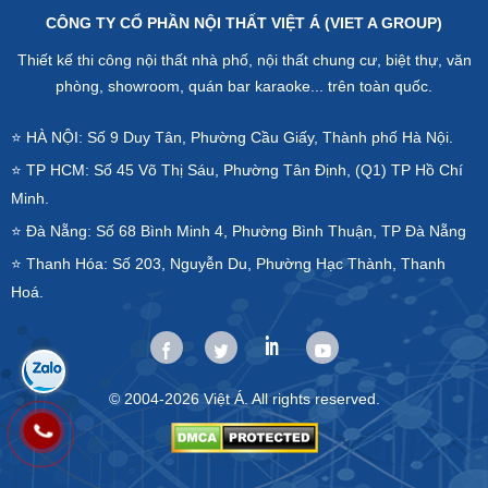
CÔNG TY CỔ PHẦN NỘI THẤT VIỆT Á (VIET A GROUP)
Thiết kế thi công nội thất nhà phố, nội thất chung cư, biệt thự, văn
phòng, showroom, quán bar karaoke... trên toàn quốc.
⭐ HÀ NỘI: Số 9 Duy Tân, Phường Cầu Giấy, Thành phố Hà Nội.
⭐ TP HCM: Số 45 Võ Thị Sáu, Phường Tân Định, (Q1) TP Hồ Chí
Minh.
⭐ Đà Nẵng: Số 68 Bình Minh 4, Phường Bình Thuận, TP Đà Nẵng
⭐ Thanh Hóa: Số 203, Nguyễn Du, Phường Hạc Thành, Thanh
Hoá.
© 2004-2026 Việt Á. All rights reserved.