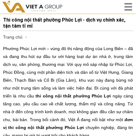
Thi công nội thất phường Phúc Lợi - dịch vụ chính xác,
tận tâm tỉ mỉ
Trang chủ
Phường Phúc Lợi mới – vùng đô thị năng động của Long Biên – đã
và đang thu hút sự đầu tư với hàng loạt dự án nhà ở, trung tâm
dịch vụ, văn phòng, thương mại. Với quy mô sáp nhập từ Phúc Lợi,
Phúc Đồng, cùng một phần diện tích và dân số từ Việt Hưng, Giang
Biên, Thạch Bàn và Cổ Bi (Gia Lâm), khu vực này đang bừng nở
như một trung tâm sống và làm việc hiện đại. Đi cùng với đà phát
triển là nhu cầu
thi công nội thất phường Phúc Lợi
ngày càng
tăng cao, yêu cầu cao về chất lượng, thẩm mỹ và công năng. Từ
nhà ở đến công trình kinh doanh, mọi không gian đều cần sự chăm
chu, bài bản. Trong bối cảnh đó, Việt Á đang nổi bật như một
đơn
vị thi công nội thất phường Phúc Lợi
chuyên nghiệp, đáng tin
cậy, mang lại giá trị vượt trội cho khách hàng.