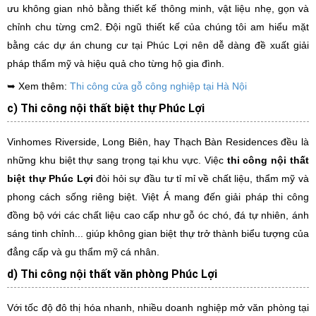
ưu không gian nhỏ bằng thiết kế thông minh, vật liệu nhẹ, gọn và
chỉnh chu từng cm2. Đội ngũ thiết kế của chúng tôi am hiểu mặt
bằng các dự án chung cư tại Phúc Lợi nên dễ dàng đề xuất giải
pháp thẩm mỹ và hiệu quả cho từng hộ gia đình.
➥ Xem thêm:
Thi công cửa gỗ công nghiệp tại Hà Nội
c) Thi công nội thất biệt thự Phúc Lợi
Vinhomes Riverside, Long Biên, hay Thạch Bàn Residences đều là
những khu biệt thự sang trọng tại khu vực. Việc
thi công nội thất
biệt thự Phúc Lợi
đòi hỏi sự đầu tư tỉ mỉ về chất liệu, thẩm mỹ và
phong cách sống riêng biệt. Việt Á mang đến giải pháp thi công
đồng bộ với các chất liệu cao cấp như gỗ óc chó, đá tự nhiên, ánh
sáng tinh chỉnh... giúp không gian biệt thự trở thành biểu tượng của
đẳng cấp và gu thẩm mỹ cá nhân.
d) Thi công nội thất văn phòng Phúc Lợi
Với tốc độ đô thị hóa nhanh, nhiều doanh nghiệp mở văn phòng tại