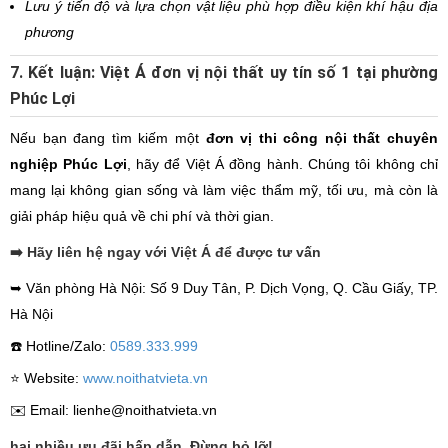
Lưu ý tiến độ và lựa chọn vật liệu phù hợp điều kiện khí hậu địa
phương
7. Kết luận: Việt Á đơn vị nội thất uy tín số 1 tại phường
Phúc Lợi
Nếu bạn đang tìm kiếm một
đơn vị thi công nội thất chuyên
nghiệp Phúc Lợi
, hãy để Việt Á đồng hành. Chúng tôi không chỉ
mang lại không gian sống và làm việc thẩm mỹ, tối ưu, mà còn là
giải pháp hiệu quả về chi phí và thời gian.
➡️ Hãy liên hệ ngay với Việt Á để được tư vấn
➥ Văn phòng Hà Nội: Số 9 Duy Tân, P. Dịch Vọng, Q. Cầu Giấy, TP.
Hà Nội
☎️ Hotline/Zalo:
0589.333.999
⭐️ Website:
www.noithatvieta.vn
✉️ Email: lienhe@noithatvieta.vn
hai nhiều ưu đãi hấp dẫn. Đừng bỏ lỡ!