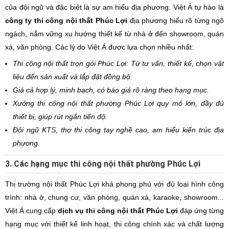
của đội ngũ và đặc biệt là sự am hiểu địa phương. Việt Á tự hào là
công ty thi công nội thất Phúc Lợi
địa phương hiểu rõ từng ngõ
ngách, nắm vững xu hướng thiết kế từ nhà ở đến showroom, quán
xá, văn phòng. Các lý do Việt Á được lựa chọn nhiều nhất:
Thi công nội thất trọn gói Phúc Lợi: Từ tư vấn, thiết kế, chọn vật
liệu đến sản xuất và lắp đặt đồng bộ.
Giá cả hợp lý, minh bạch, có báo giá rõ ràng theo hạng mục.
Xưởng thi công nội thất phường Phúc Lợi quy mô lớn, đầy đủ
thiết bị, giúp rút ngắn tiến độ.
Đội ngũ KTS, thợ thi công tay nghề cao, am hiểu kiến trúc địa
phương.
3. Các hạng mục thi công nội thất phường Phúc Lợi
Thị trường nội thất Phúc Lợi khá phong phú với đủ loại hình công
trình: nhà ở, chung cư, văn phòng, quán xá, karaoke, showroom...
Việt Á cung cấp
dịch vụ thi công nội thất Phúc Lợi
đáp ứng từng
hạng mục với thiết kế linh hoạt, thi công chính xác và chất lượng