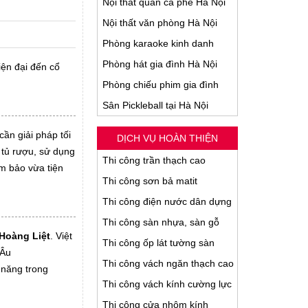
Nội thất quán cà phê Hà Nội
Nội thất văn phòng Hà Nội
Phòng karaoke kinh danh
Phòng hát gia đình Hà Nội
iện đại đến cổ
Phòng chiếu phim gia đình
Sân Pickleball tại Hà Nội
cần giải pháp tối
DỊCH VỤ HOÀN THIỆN
 tủ rượu, sử dụng
Thi công trần thạch cao
ảm bảo vừa tiện
Thi công sơn bả matit
Thi công điện nước dân dựng
Thi công sàn nhựa, sàn gỗ
 Hoàng Liệt
. Việt
Thi công ốp lát tường sàn
 Âu
Thi công vách ngăn thạch cao
 năng trong
Thi công vách kính cường lực
Thi công cửa nhôm kính