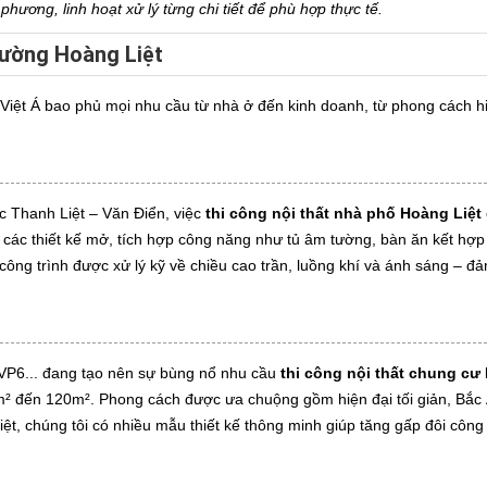
hương, linh hoạt xử lý từng chi tiết để phù hợp thực tế.
hường Hoàng Liệt
Việt Á bao phủ mọi nhu cầu từ nhà ở đến kinh doanh, từ phong cách h
ực Thanh Liệt – Văn Điển, việc
thi công nội thất nhà phố Hoàng Liệt
 các thiết kế mở, tích hợp công năng như tủ âm tường, bàn ăn kết hợp
công trình được xử lý kỹ về chiều cao trần, luồng khí và ánh sáng – đ
VP6... đang tạo nên sự bùng nổ nhu cầu
thi công nội thất chung cư
45m² đến 120m². Phong cách được ưa chuộng gồm hiện đại tối giản, Bắc
ệt, chúng tôi có nhiều mẫu thiết kế thông minh giúp tăng gấp đôi công