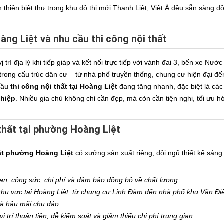
thiện biệt thự trong khu đô thị mới Thanh Liệt, Việt Á đều sẵn sàng 
àng Liệt và nhu cầu thi công nội thất
trí địa lý khi tiếp giáp và kết nối trực tiếp với vành đai 3, bến xe Nư
trong cấu trúc dân cư – từ nhà phố truyền thống, chung cư hiện đại đế
 cầu
thi công nội thất tại Hoàng Liệt
đang tăng nhanh, đặc biệt là các
hiệp
. Nhiều gia chủ không chỉ cần đẹp, mà còn cần tiện nghi, tối ưu hó
 thất tại phường Hoàng Liệt
hất phường Hoàng Liệt
có xưởng sản xuất riêng, đội ngũ thiết kế sáng 
gian, công sức, chi phí và đảm bảo đồng bộ về chất lượng.
 khu vực tại Hoàng Liệt, từ chung cư Linh Đàm đến nhà phố khu Văn Đi
và hậu mãi chu đáo.
ị trí thuận tiện, dễ kiểm soát và giảm thiểu chi phí trung gian.