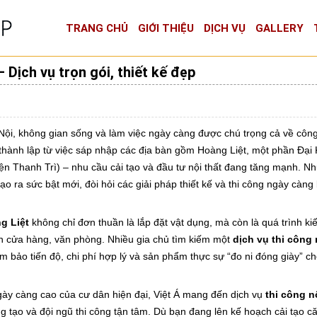
TRANG CHỦ
GIỚI THIỆU
DỊCH VỤ
GALLERY
 Dịch vụ trọn gói, thiết kế đẹp
Nội, không gian sống và làm việc ngày càng được chú trọng cả về côn
thành lập từ việc sáp nhập các địa bàn gồm Hoàng Liệt, một phần Đại
yện Thanh Trì) – nhu cầu cải tạo và đầu tư nội thất đang tăng mạnh. 
 ra sức bật mới, đòi hỏi các giải pháp thiết kế và thi công ngày càng b
g Liệt
không chỉ đơn thuần là lắp đặt vật dụng, mà còn là quá trình kiế
n cửa hàng, văn phòng. Nhiều gia chủ tìm kiếm một
dịch vụ thi công 
m bảo tiến độ, chi phí hợp lý và sản phẩm thực sự “đo ni đóng giày” c
y càng cao của cư dân hiện đại, Việt Á mang đến dịch vụ
thi công nộ
ng tạo và đội ngũ thi công tận tâm. Dù bạn đang lên kế hoạch cải tạo c