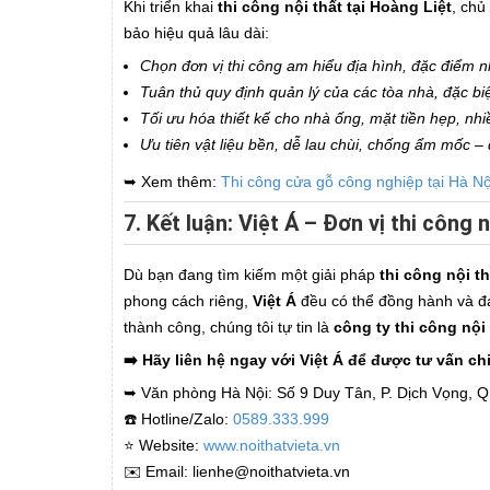
Khi triển khai
thi công nội thất tại Hoàng Liệt
, chủ
bảo hiệu quả lâu dài:
Chọn đơn vị thi công am hiểu địa hình, đặc điểm n
Tuân thủ quy định quản lý của các tòa nhà, đặc biệt
Tối ưu hóa thiết kế cho nhà ống, mặt tiền hẹp, nh
Ưu tiên vật liệu bền, dễ lau chùi, chống ẩm mốc –
➥ Xem thêm:
Thi công cửa gỗ công nghiệp tại Hà Nộ
7. Kết luận: Việt Á – Đơn vị thi công 
Dù bạn đang tìm kiếm một giải pháp
thi công nội t
phong cách riêng,
Việt Á
đều có thể đồng hành và đá
thành công, chúng tôi tự tin là
công ty thi công nội
➡️ Hãy liên hệ ngay với Việt Á để được tư vấn chi
➥ Văn phòng Hà Nội: Số 9 Duy Tân, P. Dịch Vọng, Q
☎️ Hotline/Zalo:
0589.333.999
⭐️ Website:
www.noithatvieta.vn
✉️ Email: lienhe@noithatvieta.vn