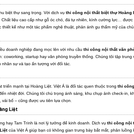
hu biệt thự sang trọng. Với dịch vụ
thi công nội thất biệt thự Hoàng 
. Chất liệu cao cấp như gỗ óc chó, đá tự nhiên, kính cường lực… được
c thiết kế như một tác phẩm nghệ thuật, phản ánh gu thẩm mỹ của chủ
iều doanh nghiệp đang mọc lên với nhu cầu
thi công nội thất văn p
h: coworking, startup hay văn phòng truyền thống. Chúng tôi tập trung
 nhân sự và tạo ấn tượng với đối tác.
 triển mạnh tại Hoàng Liệt. Việt Á là đối tác quen thuộc trong
thi côn
 đến nhiệt đới. Chúng tôi chú trọng ánh sáng, khu chụp ảnh check-in, khu
e, vải bố – cũng được ưu tiên lựa chọn.
àng Liệt
g hay Tam Trinh là nơi lý tưởng để kinh doanh. Dịch vụ
thi công nội
Liệt
của Việt Á giúp bạn có không gian trưng bày bắt mắt, phân luồng