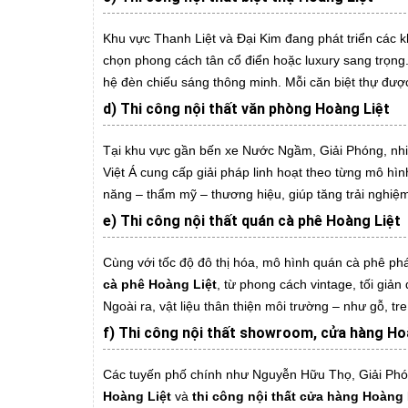
Khu vực Thanh Liệt và Đại Kim đang phát triển các k
chọn phong cách tân cổ điển hoặc luxury sang trọng
hệ đèn chiếu sáng thông minh. Mỗi căn biệt thự đượ
d) Thi công nội thất văn phòng Hoàng Liệt
Tại khu vực gần bến xe Nước Ngầm, Giải Phóng, nh
Việt Á cung cấp giải pháp linh hoạt theo từng mô hìn
năng – thẩm mỹ – thương hiệu, giúp tăng trải nghiệm
e) Thi công nội thất quán cà phê Hoàng Liệt
Cùng với tốc độ đô thị hóa, mô hình quán cà phê phát
cà phê Hoàng Liệt
, từ phong cách vintage, tối giản
Ngoài ra, vật liệu thân thiện môi trường – như gỗ, tr
f) Thi công nội thất showroom, cửa hàng Ho
Các tuyến phố chính như Nguyễn Hữu Thọ, Giải Phón
Hoàng Liệt
và
thi công nội thất cửa hàng Hoàng 