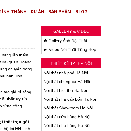
TỈNH THÀNH
DỰ ÁN
SẢN PHẨM
BLOG
GALLERY & VIDEO
☘ Gallery Ảnh Nội Thất
► Video Nội Thất Tổng Hợp
g năng lẫn thẩm
 Kim (quận Hoàng
THIẾT KẾ TẠI HÀ NỘI
Những chuyển động
Nội thất nhà phố Hà Nội
ài bản, linh
Nội thất chung cư Hà Nội
Nội thất biệt thự Hà Nội
n tạo giá trị sống
nội thất uy tín
Nội thất nhà cấp bốn Hà Nội
ho từng công
Nội thất Showroom Hà Nội
Nội thất cửa hàng Hà Nội
i thất trọn gói
Nội thất nhà hàng Hà Nội
ăn hộ tại HH Linh