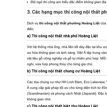
Đội ngũ thi công am hiểu đặc điểm không gian địa p
3. Các hạng mục thi công nội thất p
Dịch vụ
thi công nội thất phường Hoàng Liệt
của 
điển.
a) Thi công nội thất nhà phố Hoàng Liệt
Với hệ thống nhà ống, nhà liền kề dày đặc tại khu v
ưu hóa không gian và ánh sáng. Việt Á tập trung vào
vật liệu gỗ công nghiệp và gỗ tự nhiên phù hợp. Mỗi 
nghi, vừa hợp phong thủy cho từng gia chủ.
b) Thi công nội thất chung cư Hoàng Liệt
Các tòa chung cư như HH Linh Đàm, Eco Lakeview, 
Á cung cấp giải pháp tối ưu cho từng diện tích từ 
(Scandinavian) và phong cách Nhật (Japandi). Đặc bi
không gian nhỏ.
c) Thi công nội thất biệt thự Hoàng Liệt