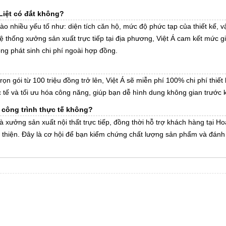
 Liệt có đắt không?
vào nhiều yếu tố như: diện tích căn hộ, mức độ phức tạp của thiết kế, v
ệ thống xưởng sản xuất trực tiếp tại địa phương, Việt Á cam kết mức g
ng phát sinh chi phí ngoài hợp đồng.
rọn gói từ 100 triệu đồng trở lên, Việt Á sẽ miễn phí 100% chi phí thiế
c tế và tối ưu hóa công năng, giúp bạn dễ hình dung không gian trước k
à công trình thực tế không?
xưởng sản xuất nội thất trực tiếp, đồng thời hỗ trợ khách hàng tại Hoà
n thiện. Đây là cơ hội để bạn kiểm chứng chất lượng sản phẩm và đánh 