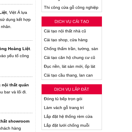
Thi công cửa gỗ công nghiệp
Liệt
, Việt Á lựa
 sử dụng kết hợp
DỊCH VỤ CẢI TẠO
 nhân.
Cải tạo nội thất nhà cũ
Cải tạo shop, cửa hàng
hòng Hoàng Liệt
.
Chống thấm trần, tường, sàn
 vào yếu tố công
Cải tạo căn hộ chung cư cũ
Đục nền, lát sàn mới, ốp lát
Cải tạo cầu thang, lan can
g nội thất quán
DỊCH VỤ LẮP ĐẶT
 bar và lối đi.
Đóng tủ bếp trọn gói
Làm vách gỗ trang trí
Lắp đặt hệ thống rèm cửa
 thất showroom
Lắp đặt lưới chống muỗi
 khách hàng