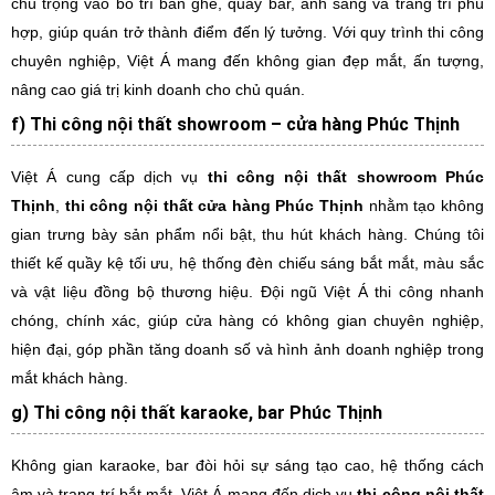
chú trọng vào bố trí bàn ghế, quầy bar, ánh sáng và trang trí phù
hợp, giúp quán trở thành điểm đến lý tưởng. Với quy trình thi công
chuyên nghiệp, Việt Á mang đến không gian đẹp mắt, ấn tượng,
nâng cao giá trị kinh doanh cho chủ quán.
f) Thi công nội thất showroom – cửa hàng Phúc Thịnh
Việt Á cung cấp dịch vụ
thi công nội thất showroom Phúc
Thịnh
,
thi công nội thất cửa hàng Phúc Thịnh
nhằm tạo không
gian trưng bày sản phẩm nổi bật, thu hút khách hàng. Chúng tôi
thiết kế quầy kệ tối ưu, hệ thống đèn chiếu sáng bắt mắt, màu sắc
và vật liệu đồng bộ thương hiệu. Đội ngũ Việt Á thi công nhanh
chóng, chính xác, giúp cửa hàng có không gian chuyên nghiệp,
hiện đại, góp phần tăng doanh số và hình ảnh doanh nghiệp trong
mắt khách hàng.
g) Thi công nội thất karaoke, bar Phúc Thịnh
Không gian karaoke, bar đòi hỏi sự sáng tạo cao, hệ thống cách
âm và trang trí bắt mắt. Việt Á mang đến dịch vụ
thi công nội thất