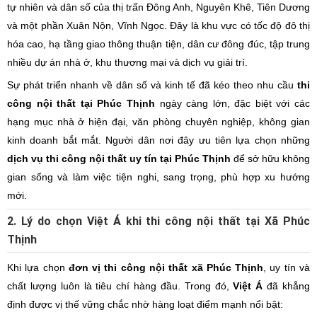
tự nhiên và dân số của thị trấn Đông Anh, Nguyên Khê, Tiên Dương
và một phần Xuân Nộn, Vĩnh Ngọc. Đây là khu vực có tốc độ đô thị
hóa cao, hạ tầng giao thông thuận tiện, dân cư đông đúc, tập trung
nhiều dự án nhà ở, khu thương mại và dịch vụ giải trí.
Sự phát triển nhanh về dân số và kinh tế đã kéo theo nhu cầu
thi
công nội thất tại Phúc Thịnh
ngày càng lớn, đặc biệt với các
hạng mục nhà ở hiện đại, văn phòng chuyên nghiệp, không gian
kinh doanh bắt mắt. Người dân nơi đây ưu tiên lựa chọn những
dịch vụ thi công nội thất uy tín tại Phúc Thịnh
để sở hữu không
gian sống và làm việc tiện nghi, sang trọng, phù hợp xu hướng
mới.
2. Lý do chọn Việt Á khi thi công nội thất tại Xã Phúc
Thịnh
Khi lựa chọn
đơn vị thi công nội thất xã Phúc Thịnh
, uy tín và
chất lượng luôn là tiêu chí hàng đầu. Trong đó,
Việt Á
đã khẳng
định được vị thế vững chắc nhờ hàng loạt điểm mạnh nổi bật: