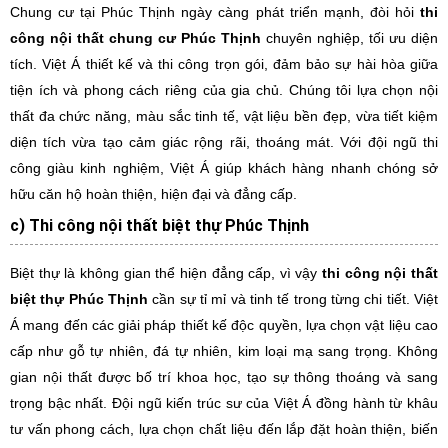
Chung cư tại Phúc Thịnh ngày càng phát triển mạnh, đòi hỏi
thi
công nội thất chung cư Phúc Thịnh
chuyên nghiệp, tối ưu diện
tích. Việt Á thiết kế và thi công trọn gói, đảm bảo sự hài hòa giữa
tiện ích và phong cách riêng của gia chủ. Chúng tôi lựa chọn nội
thất đa chức năng, màu sắc tinh tế, vật liệu bền đẹp, vừa tiết kiệm
diện tích vừa tạo cảm giác rộng rãi, thoáng mát. Với đội ngũ thi
công giàu kinh nghiệm, Việt Á giúp khách hàng nhanh chóng sở
hữu căn hộ hoàn thiện, hiện đại và đẳng cấp.
c) Thi công nội thất biệt thự Phúc Thịnh
Biệt thự là không gian thể hiện đẳng cấp, vì vậy
thi công nội thất
biệt thự Phúc Thịnh
cần sự tỉ mỉ và tinh tế trong từng chi tiết. Việt
Á mang đến các giải pháp thiết kế độc quyền, lựa chọn vật liệu cao
cấp như gỗ tự nhiên, đá tự nhiên, kim loại mạ sang trọng. Không
gian nội thất được bố trí khoa học, tạo sự thông thoáng và sang
trọng bậc nhất. Đội ngũ kiến trúc sư của Việt Á đồng hành từ khâu
tư vấn phong cách, lựa chọn chất liệu đến lắp đặt hoàn thiện, biến