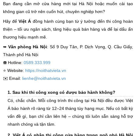
Bạn đang cần mở cửa hàng mới tại Hà Nội hoặc muốn cải tạo
không gian cũ trở nên cuốn hút, chuyên nghiệp hơn?
Hãy để
Việt Á
đồng hành cùng bạn
từ
ý tưởng đến thi công hoàn
thiện – tối ưu ngân sách, tăng hiệu quả bán hàng và để lại dấu ấn
thương hiệu mạnh mẽ.
➥
Văn phòng Hà Nội
: Số 9 Duy Tân, P. Dịch Vọng, Q. Cầu Giấy,
Thành phố Hà Nội
☎️ Hotline:
0589.333.999
⭐️ Website:
https://noithatvieta.vn
✉️ Email:
lienhe@noithatvieta.vn
1. Sau khi thi công xong có được bảo hành không?
Có, chắc chắn. Mỗi công trình thi công tại Hà Nội đều được Việt
Á bảo hành rõ ràng từ 12–24 tháng tùy hạng mục. Nếu có bất kỳ
vấn đề gì, bạn chỉ cần liên hệ – chúng tôi luôn sẵn sàng hỗ trợ
nhanh chóng và tận tâm.
2. Việt Á có nhận thi công cửa hàng trong ngõ nhỏ Hà Nội