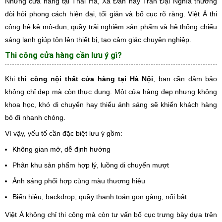
Những cửa hàng tại Thái Hà, Xã Đàn hay Trần Đại Nghĩa thường
đòi hỏi phong cách hiện đại, tối giản và bố cục rõ ràng. Việt Á thi
công hệ kệ mô-đun, quầy trải nghiệm sản phẩm và hệ thống chiếu
sáng lạnh giúp tôn lên thiết bị, tạo cảm giác chuyên nghiệp.
Thi công cửa hàng cần lưu ý gì?
Khi
thi công nội thất cửa hàng tại Hà Nội
, bạn cần đảm bảo
không chỉ đẹp mà còn thực dụng. Một cửa hàng đẹp nhưng không
khoa học, khó di chuyển hay thiếu ánh sáng sẽ khiến khách hàng
bỏ đi nhanh chóng.
Vì vậy, yếu tố cần đặc biệt lưu ý gồm:
Không gian mở, dễ định hướng
Phân khu sản phẩm hợp lý, luồng di chuyển mượt
Ánh sáng phối hợp cùng màu thương hiệu
Biển hiệu, backdrop, quầy thanh toán gọn gàng, nổi bật
Việt Á không chỉ thi công mà còn tư vấn bố cục trưng bày dựa trên