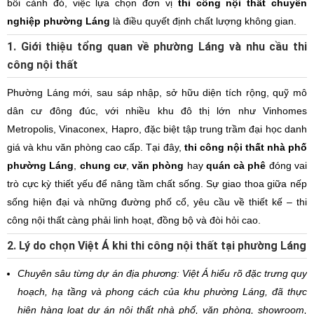
bối cảnh đó, việc lựa chọn đơn vị
thi công nội thất chuyên
nghiệp phường Láng
là điều quyết định chất lượng không gian.
1. Giới thiệu tổng quan về phường Láng và nhu cầu thi
công nội thất
Phường Láng mới, sau sáp nhập, sở hữu diện tích rộng, quỹ mô
dân cư đông đúc, với nhiều khu đô thị lớn như Vinhomes
Metropolis, Vinaconex, Hapro, đặc biệt tập trung trầm đại học danh
giá và khu văn phòng cao cấp. Tại đây,
thi công nội thất nhà phố
phường Láng
,
chung cư
,
văn phòng
hay
quán cà phê
đóng vai
trò cực kỳ thiết yếu để nâng tầm chất sống. Sự giao thoa giữa nếp
sống hiện đại và những đường phố cổ, yêu cầu về thiết kế – thi
công nội thất càng phải linh hoạt, đồng bộ và đòi hỏi cao.
2. Lý do chọn Việt Á khi thi công nội thất tại phường Láng
Chuyên sâu từng dự án địa phương: Việt Á hiểu rõ đặc trưng quy
hoạch, hạ tầng và phong cách của khu phường Láng, đã thực
hiện hàng loạt dự án nội thất nhà phố, văn phòng, showroom,