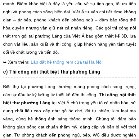
mạnh. Điểm khác biệt ở đây là yêu cầu về sự tinh gọn, tối ưu tiện
nghi và phong cách sống hiện đại. Việt Á tư vấn chi tiết từng không
gian – từ bếp, phòng khách đến phòng ngủ – đảm bảo tổng thể
hòa quyện nhưng vẫn giữ nét cá nhân riêng. Các gói thi công nội
thất trọn gói tại phường Láng của Việt Á bao gồm thiết kế 3D, lựa
chọn vật liệu, sản xuất và thi công, giúp khách hàng yên tâm tuyệt
đối về chất lượng và tiến độ.
➥ Xem thêm:
Lắp đặt hệ thống rèm cửa tại Hà Nội
c) Thi công nội thất biệt thự phường Láng
Biệt thự tại phường Láng thường mang phong cách sang trọng,
cần sự đầu tư kỹ lưỡng từ thiết kế đến thi công.
Thi công nội thất
biệt thự phường Láng
tại Việt Á chú trọng yếu tố cá nhân hóa, sử
dụng chất liệu cao cấp như gỗ óc chó, đá tự nhiên, kim loại mạ
vàng, cùng hệ thống ánh sáng thông minh. Chúng tôi đảm bảo
không gian sống đạt chuẩn thẩm mỹ, đẳng cấp và bền bỉ với thời
gian. Từ phòng khách đến phòng ngủ, bếp, WC đều được nghiên