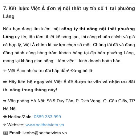
7. Kết luận: Việt Á đơn vị nội thất uy tín số 1 tại phường
Láng
Nếu bạn đang tìm kiếm một
công ty thi công nội thất phường
Láng
uy tín, tận tâm, thiết kế sáng tạo, thi công chuẩn chỉnh và giá
cả hợp lý, Việt Á chính là sự lựa chọn số một. Chúng tôi đã và đang
đồng hành cùng hàng trăm khách hàng tại địa bàn phường Láng,
mang lại không gian sống – làm việc – kinh doanh hoàn hảo.
✨ Việt Á có nhiều ưu đãi hấp dẫn! Đừng bỏ lỡ!
➡️ Hãy liên hệ ngay với Việt Á để được tư vấn và nhận ưu đãi
thi công trong tháng này!
➥ Văn phòng Hà Nội: Số 9 Duy Tân, P. Dịch Vọng, Q. Cầu Giấy, TP
Hà Nội
☎️ Hotline/Zalo:
0589.333.999
⭐️ Website:
www.noithatvieta.vn
✉️ Email: lienhe@noithatvieta.vn