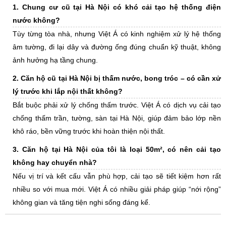
1. Chung cư cũ tại Hà Nội có khó cải tạo hệ thống điện
nước không?
Tùy từng tòa nhà, nhưng Việt Á có kinh nghiệm xử lý hệ thống
âm tường, đi lại dây và đường ống đúng chuẩn kỹ thuật, không
ảnh hưởng hạ tầng chung.
2. Căn hộ cũ tại Hà Nội bị thấm nước, bong tróc – có cần xử
lý trước khi lắp nội thất không?
Bắt buộc phải xử lý chống thấm trước. Việt Á có dịch vụ cải tạo
chống thấm trần, tường, sàn tại Hà Nội, giúp đảm bảo lớp nền
khô ráo, bền vững trước khi hoàn thiện nội thất.
3. Căn hộ tại Hà Nội của tôi là loại 50m², có nên cải tạo
không hay chuyển nhà?
Nếu vị trí và kết cấu vẫn phù hợp, cải tạo sẽ tiết kiệm hơn rất
nhiều so với mua mới. Việt Á có nhiều giải pháp giúp “nới rộng”
không gian và tăng tiện nghi sống đáng kể.