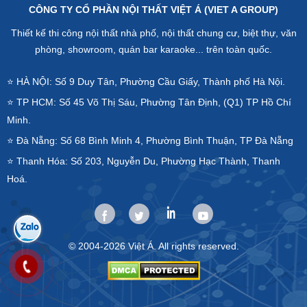
CÔNG TY CỔ PHẦN NỘI THẤT VIỆT Á (VIET A GROUP)
Thiết kế thi công nội thất nhà phố, nội thất chung cư, biệt thự, văn
phòng, showroom, quán bar karaoke... trên toàn quốc.
⭐ HÀ NỘI: Số 9 Duy Tân, Phường Cầu Giấy, Thành phố Hà Nội.
⭐ TP HCM: Số 45 Võ Thị Sáu, Phường Tân Định, (Q1) TP Hồ Chí
Minh.
⭐ Đà Nẵng: Số 68 Bình Minh 4, Phường Bình Thuận, TP Đà Nẵng
⭐ Thanh Hóa: Số 203, Nguyễn Du, Phường Hạc Thành, Thanh
Hoá.
© 2004-2026 Việt Á. All rights reserved.