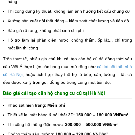
hàng
Thi công đúng kỹ thuật, không làm ảnh hưởng kết cấu chung cư
Xưởng sản xuất nội thất riêng – kiểm soát chất lượng và tiến độ
Báo giá rõ ràng, không phát sinh chi phí
Hỗ trợ làm lại phần điện nước, chống thấm, ốp lát… chỉ trong
một lần thi công
Trên thực tế, nhiều gia chủ khi cải tạo căn hộ cũ đã đồng thời yêu
cầu Việt Á thực hiện các hạng mục mở rộng như
cải tại nội thất nhà
cũ Hà Nội
, hoặc tích hợp thay thế hệ tủ bếp, sàn, tường – tất cả
đều được xử lý trọn gói, đồng bộ trong cùng một tiến độ.
Báo giá cải tạo căn hộ chung cư cũ tại Hà Nội
Khảo sát hiện trạng:
Miễn phí
Thiết kế lại mặt bằng & nội thất 3D:
150.000 – 180.000 VNĐ/m²
Thi công hệ thống điện nước:
300.000 – 500.000 VNĐ/m²
Chống thấm sàn, tường:
180.000 – 320.000 VNĐ/m²