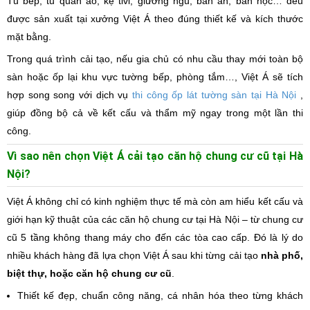
Tủ bếp, tủ quần áo, kệ tivi, giường ngủ, bàn ăn, bàn học… đều
được sản xuất tại xưởng Việt Á theo đúng thiết kế và kích thước
mặt bằng.
Trong quá trình cải tạo, nếu gia chủ có nhu cầu thay mới toàn bộ
sàn hoặc ốp lại khu vực tường bếp, phòng tắm…, Việt Á sẽ tích
hợp song song với dịch vụ
thi công ốp lát tường sàn tại Hà Nội
,
giúp đồng bộ cả về kết cấu và thẩm mỹ ngay trong một lần thi
công.
Vì sao nên chọn Việt Á cải tạo căn hộ chung cư cũ tại Hà
Nội?
Việt Á không chỉ có kinh nghiệm thực tế mà còn am hiểu kết cấu và
giới hạn kỹ thuật của các căn hộ chung cư tại Hà Nội – từ chung cư
cũ 5 tầng không thang máy cho đến các tòa cao cấp. Đó là lý do
nhiều khách hàng đã lựa chọn Việt Á sau khi từng cải tạo
nhà phố,
biệt thự, hoặc căn hộ chung cư cũ
.
Thiết kế đẹp, chuẩn công năng, cá nhân hóa theo từng khách