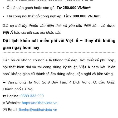
Ốp lát sàn gạch hoặc sàn gỗ:
Từ 250.000 VNĐ/m²
Thi công nội thất gỗ công nghiệp:
Từ 2.800.000 VNĐ/m²
Giá cụ thể tùy thuộc vào diện tích và yêu cầu thiết kế – sẽ được
Việt Á
báo chi tiết sau khi khảo sát.
Đặt lịch khảo sát miễn phí với Việt Á – thay đổi không
gian ngay hôm nay
Căn hộ cũ không có nghĩa là không thể đẹp. Với thiết kế phù hợp,
nội thất hiện đại và thi công đúng kỹ thuật,
Việt Á
cam kết “biến
hóa” không gian cũ thành tổ ấm đáng sống, tiện nghi và bền vững.
➥ Văn phòng Hà Nội: Số 9 Duy Tân, P. Dịch Vọng, Q. Cầu Giấy,
Thành phố Hà Nội
☎️ Hotline:
0589.333.999
⭐️ Website:
https://noithatvieta.vn
✉️ Email:
lienhe@noithatvieta.vn