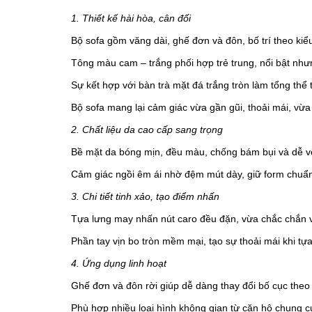
1. Thiết kế hài hòa, cân đối
Bộ sofa gồm văng dài, ghế đơn và đôn, bố trí theo ki
Tông màu cam – trắng phối hợp trẻ trung, nổi bật như
Sự kết hợp với bàn trà mặt đá trắng tròn làm tổng thể 
Bộ sofa mang lại cảm giác vừa gần gũi, thoải mái, vừ
2. Chất liệu da cao cấp sang trọng
Bề mặt da bóng mịn, đều màu, chống bám bụi và dễ vệ
Cảm giác ngồi êm ái nhờ đệm mút dày, giữ form chuẩn,
3. Chi tiết tinh xảo, tạo điểm nhấn
Tựa lưng may nhấn nút caro đều đặn, vừa chắc chắn 
Phần tay vịn bo tròn mềm mại, tạo sự thoải mái khi tựa
4. Ứng dụng linh hoạt
Ghế đơn và đôn rời giúp dễ dàng thay đổi bố cục the
Phù hợp nhiều loại hình không gian từ căn hộ chung c