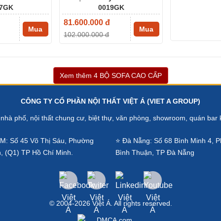
7GK
0019GK
81.600.000 đ
Mua
Mua
102.000.000 đ
Xem thêm 4 BỘ SOFA CAO CẤP
CÔNG TY CỔ PHẦN NỘI THẤT VIỆT Á (VIET A GROUP)
t nhà phố, nội thất chung cư, biệt thự, văn phòng, showroom, quán bar 
M: Số 45 Võ Thị Sáu, Phường
⭐ Đà Nẵng: Số 68 Bình Minh 4, 
, (Q1) TP Hồ Chí Minh.
Bình Thuận, TP Đà Nẵng
© 2004-2026 Việt Á. All rights reserved.