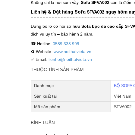
Không chỉ là nơi sum vầy,
Sofa SFVA002
còn là điểm 
Liên hệ & Đặt hàng Sofa
ngay hôm na
SFVA002
Đừng bỏ lỡ cơ hội sở hữu
Sofa bọc da cao cấp SFV
dịch vụ uy tín – bảo hành 2 năm.
☎ Hotline:
0589.333.999
♻ Website:
www.noithatvieta.vn
✅ Email:
lienhe@noithatvieta.vn
THUỘC TÍNH SẢN PHẨM
Danh mục
BỘ SOFA 
Sản xuất tại
Việt Nam
Mã sản phẩm
SFVA002
BÌNH LUẬN