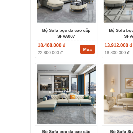
Bộ Sofa bọc da cao cấp
Bộ Sofa bọc
SFVA007
SFV
18.468.000 đ
13.912.000 đ
Mua
22.800.000 đ
18.800.000 đ
-26%
Bộ Sofa bọc da cao cấp
Bộ Sofa St