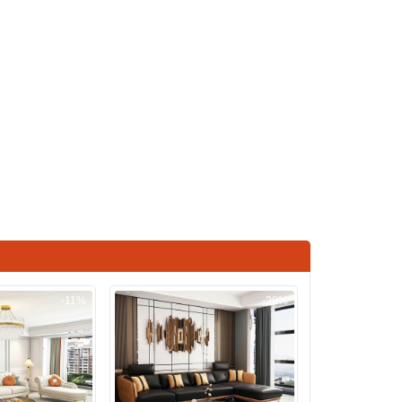
-11%
-29%