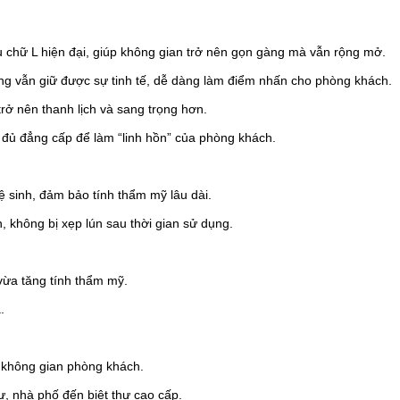
ểu chữ L hiện đại, giúp không gian trở nên gọn gàng mà vẫn rộng mở.
ng vẫn giữ được sự tinh tế, dễ dàng làm điểm nhấn cho phòng khách.
trở nên thanh lịch và sang trọng hơn.
a đủ đẳng cấp để làm “linh hồn” của phòng khách.
 sinh, đảm bảo tính thẩm mỹ lâu dài.
 không bị xẹp lún sau thời gian sử dụng.
vừa tăng tính thẩm mỹ.
.
o không gian phòng khách.
ư, nhà phố đến biệt thự cao cấp.