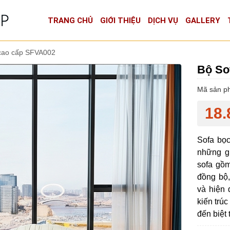
TRANG CHỦ
GIỚI THIỆU
DỊCH VỤ
GALLERY
 cao cấp SFVA002
Bộ So
Mã sản p
18.
Sofa bọ
những gi
sofa gồm
đồng bộ
và hiện 
kiến trú
đến biệt 