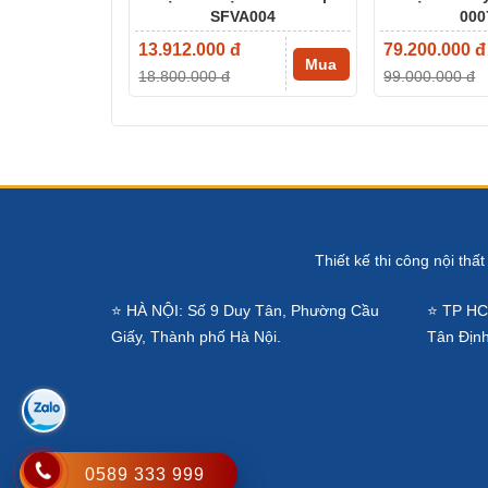
SFVA004
000
13.912.000 đ
79.200.000 đ
Mua
18.800.000 đ
99.000.000 đ
Thiết kế thi công nội thấ
⭐ HÀ NỘI: Số 9 Duy Tân, Phường Cầu
⭐ TP HC
Giấy, Thành phố Hà Nội.
Tân Định
0589 333 999