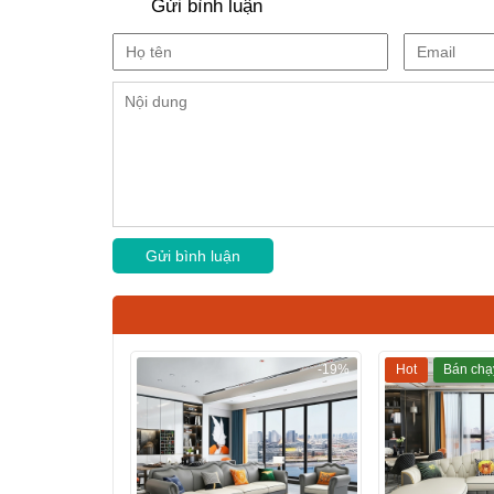
Gửi bình luận
-19%
Hot
Bán chạ