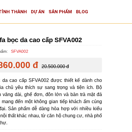
TỈNH THÀNH
DỰ ÁN
SẢN PHẨM
BLOG
fa bọc da cao cấp SFVA002
hẩm:
SFVA002
860.000 đ
20.500.000 đ
c da cao cấp SFVA002 được thiết kế dành cho
a chủ yêu thích sự sang trọng và tiện ích. Bộ
 văng dài, ghế đơn, đôn lớn và bàn trà mặt đá
, mang đến một không gian tiếp khách ấm cúng
đại. Sản phẩm dễ dàng hòa hợp với nhiều kiểu
c nội thất khác nhau, từ căn hộ chung cư, nhà phố
thự.