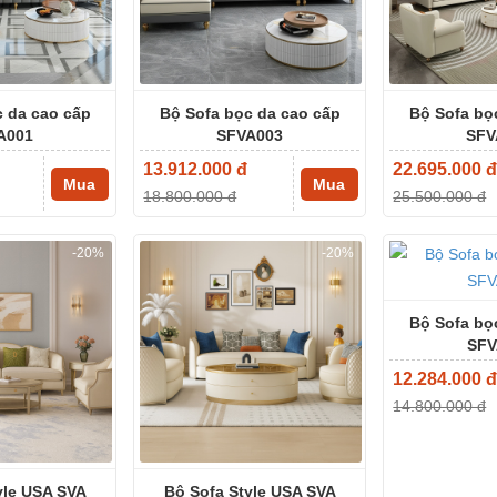
 da cao cấp
Bộ Sofa bọc da cao cấp
Bộ Sofa bọ
A001
SFVA003
SFV
13.912.000 đ
22.695.000 
Mua
Mua
18.800.000 đ
25.500.000 đ
-20%
-20%
Bộ Sofa bọ
SFV
12.284.000 
14.800.000 đ
yle USA SVA
Bộ Sofa Style USA SVA