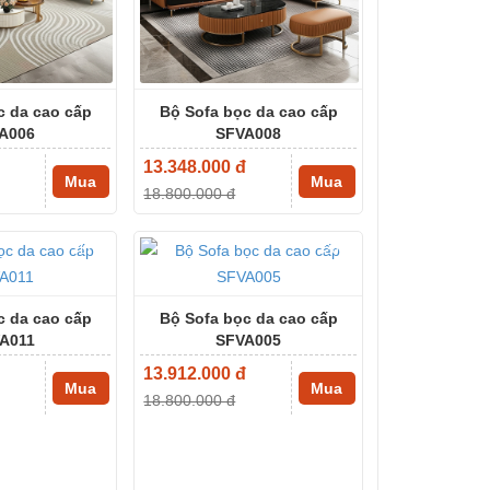
c da cao cấp
Bộ Sofa bọc da cao cấp
A006
SFVA008
đ
13.348.000 đ
Mua
Mua
18.800.000 đ
-17%
-26%
c da cao cấp
Bộ Sofa bọc da cao cấp
A011
SFVA005
đ
13.912.000 đ
Mua
Mua
18.800.000 đ