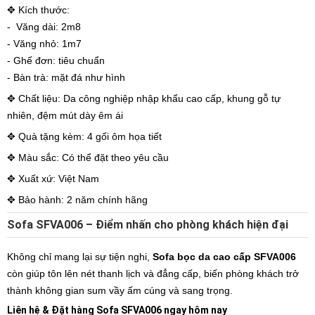
✥ Kích thước:
- Văng dài: 2m8
- Văng nhỏ: 1m7
- Ghế đơn: tiêu chuẩn
- Bàn trà: mặt đá như hình
✥ Chất liệu: Da công nghiệp nhập khẩu cao cấp, khung gỗ tự
nhiên, đệm mút dày êm ái
✥ Quà tặng kèm: 4 gối ôm họa tiết
✥ Màu sắc: Có thể đặt theo yêu cầu
✥ Xuất xứ: Việt Nam
✥ Bảo hành: 2 năm chính hãng
Sofa SFVA006 – Điểm nhấn cho phòng khách hiện đại
Không chỉ mang lại sự tiện nghi,
Sofa bọc da cao cấp SFVA006
còn giúp tôn lên nét thanh lịch và đẳng cấp, biến phòng khách trở
thành không gian sum vầy ấm cúng và sang trọng.
Liên hệ & Đặt hàng Sofa SFVA006 ngay hôm nay