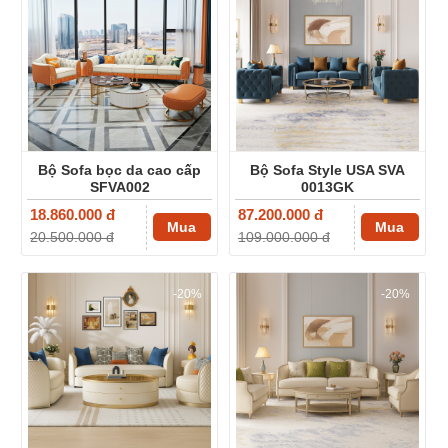
Bộ Sofa bọc da cao cấp
Bộ Sofa Style USA SVA
SFVA002
0013GK
18.860.000 đ
87.200.000 đ
Mua
Mua
20.500.000 đ
109.000.000 đ
-20%
-20%