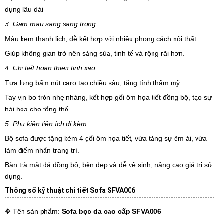
dụng lâu dài.
3. Gam màu sáng sang trọng
Màu kem thanh lịch, dễ kết hợp với nhiều phong cách nội thất.
Giúp không gian trở nên sáng sủa, tinh tế và rộng rãi hơn.
4. Chi tiết hoàn thiện tinh xảo
Tựa lưng bấm nút caro tạo chiều sâu, tăng tính thẩm mỹ.
Tay vịn bo tròn nhẹ nhàng, kết hợp gối ôm họa tiết đồng bộ, tạo sự
hài hòa cho tổng thể.
5. Phụ kiện tiện ích đi kèm
Bộ sofa được tặng kèm 4 gối ôm họa tiết, vừa tăng sự êm ái, vừa
làm điểm nhấn trang trí.
Bàn trà mặt đá đồng bộ, bền đẹp và dễ vệ sinh, nâng cao giá trị sử
dụng.
Thông số kỹ thuật chi tiết Sofa SFVA006
✥ Tên sản phẩm:
Sofa bọc da cao cấp SFVA006