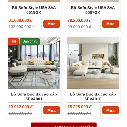
Bộ Sofa Style USA SVA
Bộ Sofa Style USA SVA
0019GK
0007GK
81.600.000 đ
79.200.000 đ
Mua
Mua
102.000.000 đ
99.000.000 đ
Hot
Bán chạy
-26%
-19%
Bộ Sofa bọc da cao cấp
Bộ Sofa bọc da cao cấp
SFVA001
SFVA010
13.912.000 đ
15.228.000 đ
Mua
Mua
18.800.000 đ
18.800.000 đ