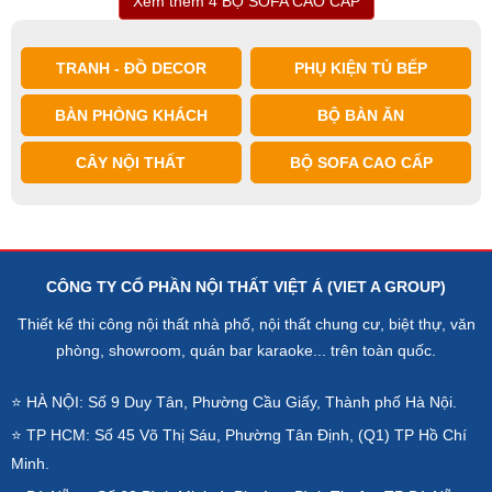
Xem thêm 4 BỘ SOFA CAO CẤP
TRANH - ĐỒ DECOR
PHỤ KIỆN TỦ BẾP
BÀN PHÒNG KHÁCH
BỘ BÀN ĂN
CÂY NỘI THẤT
BỘ SOFA CAO CẤP
CÔNG TY CỔ PHẦN NỘI THẤT VIỆT Á (VIET A GROUP)
Thiết kế thi công nội thất nhà phố, nội thất chung cư, biệt thự, văn
phòng, showroom, quán bar karaoke... trên toàn quốc.
⭐ HÀ NỘI: Số 9 Duy Tân, Phường Cầu Giấy, Thành phố Hà Nội.
⭐ TP HCM: Số 45 Võ Thị Sáu, Phường Tân Định, (Q1) TP Hồ Chí
Minh.