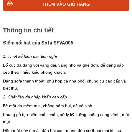
THÊM VÀO GIỎ HÀNG
Thông tin chi tiết
Điểm nổi bật của Sofa SFVA006
1. Thiết kế hiện đại, tiện nghi
Bố cục đa dạng với văng dài, văng nhỏ và ghế đơn, dễ dàng sắp
xếp theo nhiều kiểu phòng khách.
Dáng sofa thanh thoát, phù hợp cả nhà phố, chung cư cao cấp và
biệt thự.
2. Chất liệu da nhập khẩu cao cấp
Bề mặt da mềm mịn, chống bám bụi, dễ vệ sinh.
Khung gỗ tự nhiên chắc chắn, xử lý kỹ lưỡng chống cong vênh, mối
mọt.
Đệm mút dày êm ái, đàn hồi cao, mang đến sự thoải mái khi sử