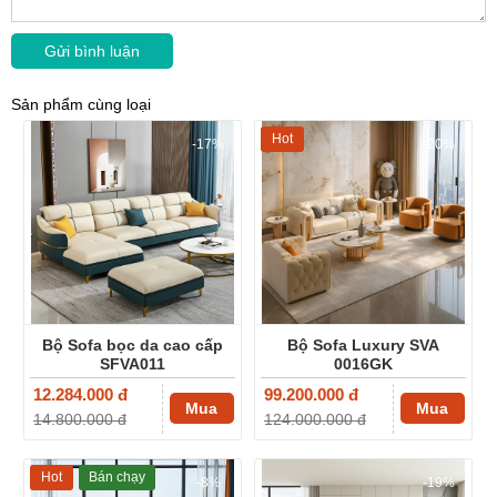
Sản phẩm cùng loại
Hot
-17%
-20%
Bộ Sofa bọc da cao cấp
Bộ Sofa Luxury SVA
SFVA011
0016GK
12.284.000 đ
99.200.000 đ
Mua
Mua
14.800.000 đ
124.000.000 đ
Hot
Bán chạy
-8%
-19%