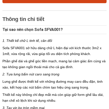
Thông tin chi tiết
Tại sao nên chọn Sofa SFVA001?
1. Thiết kế chữ L tinh tế, cân đối
Sofa SFVA001 sở hữu dáng chữ L hiện đại với kích thước 3m2 x
1m8, vừa rộng rãi, vừa giúp tối ưu diện tích phòng khách.
Phần ghế dài và ghế góc liền mạch, mang lại cảm giác ấm cúng và
tạo không gian ngồi thoải mái cho cả gia đình.
2. Tựa lưng bấm nút caro sang trọng
Lưng ghế được thiết kế với những đường may caro đều đặn, tinh
xảo, kết hợp các nút bấm chìm tạo hiệu ứng sang trọng.
Thiết kế này không chỉ đẹp mắt mà còn giúp giữ form ghế lâu dài,
hạn chế xô lệch khi sử dụng nhiều.
3. Tay vịn bo tròn mềm mại