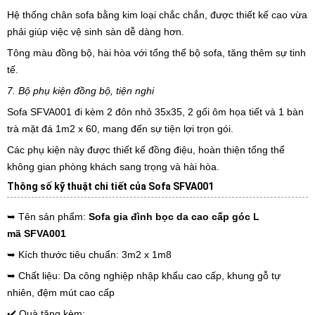
Hệ thống chân sofa bằng kim loại chắc chắn, được thiết kế cao vừa
phải giúp việc vệ sinh sàn dễ dàng hơn.
Tông màu đồng bộ, hài hòa với tổng thể bộ sofa, tăng thêm sự tinh
tế.
7. Bộ phụ kiện đồng bộ, tiện nghi
Sofa SFVA001 đi kèm 2 đôn nhỏ 35x35, 2 gối ôm họa tiết và 1 bàn
trà mặt đá 1m2 x 60, mang đến sự tiện lợi trọn gói.
Các phụ kiện này được thiết kế đồng điệu, hoàn thiện tổng thể
không gian phòng khách sang trọng và hài hòa.
Thông số kỹ thuật chi tiết của Sofa SFVA001
➥ Tên sản phẩm:
Sofa gia đình bọc da cao cấp góc L
mã SFVA001
➥ Kích thước tiêu chuẩn: 3m2 x 1m8
➥ Chất liệu: Da công nghiệp nhập khẩu cao cấp, khung gỗ tự
nhiên, đệm mút cao cấp
✔️ Quà tặng kèm: