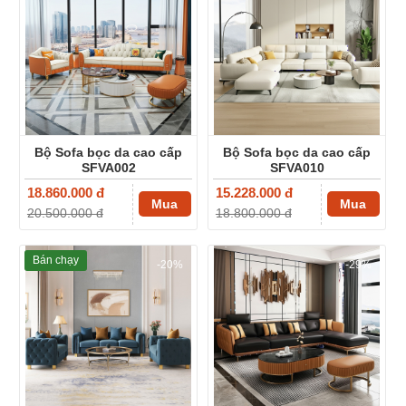
Bộ Sofa bọc da cao cấp
Bộ Sofa bọc da cao cấp
SFVA002
SFVA010
18.860.000 đ
15.228.000 đ
Mua
Mua
20.500.000 đ
18.800.000 đ
Bán chạy
-20%
-29%