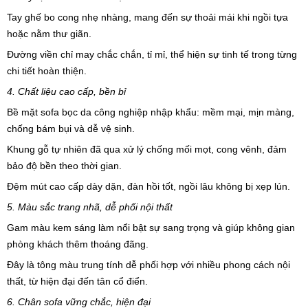
Tay ghế bo cong nhẹ nhàng, mang đến sự thoải mái khi ngồi tựa
hoặc nằm thư giãn.
Đường viền chỉ may chắc chắn, tỉ mỉ, thể hiện sự tinh tế trong từng
chi tiết hoàn thiện.
4. Chất liệu cao cấp, bền bỉ
Bề mặt sofa bọc da công nghiệp nhập khẩu: mềm mại, mịn màng,
chống bám bụi và dễ vệ sinh.
Khung gỗ tự nhiên đã qua xử lý chống mối mọt, cong vênh, đảm
bảo độ bền theo thời gian.
Đệm mút cao cấp dày dặn, đàn hồi tốt, ngồi lâu không bị xẹp lún.
5. Màu sắc trang nhã, dễ phối nội thất
Gam màu kem sáng làm nổi bật sự sang trọng và giúp không gian
phòng khách thêm thoáng đãng.
Đây là tông màu trung tính dễ phối hợp với nhiều phong cách nội
thất, từ hiện đại đến tân cổ điển.
6. Chân sofa vững chắc, hiện đại