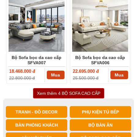
-19%
-11%
Bộ Sofa bọc da cao cấp
Bộ Sofa bọc da cao cấp
SFVA007
SFVA006
18.468.000 đ
22.695.000 đ
Mua
Mua
22.800.000 đ
25.500.000 đ
Xem thêm 4 BỘ SOFA CAO CẤP
TRANH - ĐỒ DECOR
PHỤ KIỆN TỦ BẾP
BÀN PHÒNG KHÁCH
BỘ BÀN ĂN