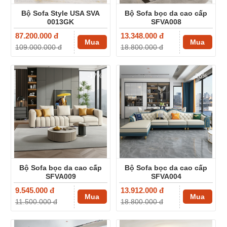
Bộ Sofa Style USA SVA
Bộ Sofa bọc da cao cấp
0013GK
SFVA008
87.200.000 đ
13.348.000 đ
Mua
Mua
109.000.000 đ
18.800.000 đ
-17%
-26%
Bộ Sofa bọc da cao cấp
Bộ Sofa bọc da cao cấp
SFVA009
SFVA004
9.545.000 đ
13.912.000 đ
Mua
Mua
11.500.000 đ
18.800.000 đ