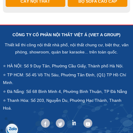
CÂY NỘI THẤT
BỘ SOFA CAO CẤP
CÔNG TY CỔ PHẦN NỘI THẤT VIỆT Á (VIET A GROUP)
Thiết kế thi công nội thất nhà phố, nội thất chung cư, biệt thự, văn
phòng, showroom, quán bar karaoke... trên toàn quốc.
⭐ HÀ NỘI: Số 9 Duy Tân, Phường Cầu Giấy, Thành phố Hà Nội.
⭐ TP HCM: Số 45 Võ Thị Sáu, Phường Tân Định, (Q1) TP Hồ Chí
Minh.
⭐ Đà Nẵng: Số 68 Bình Minh 4, Phường Bình Thuận, TP Đà Nẵng
⭐ Thanh Hóa: Số 203, Nguyễn Du, Phường Hạc Thành, Thanh
Hoá.