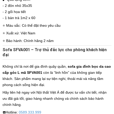
- 2 đôn nhỏ 35x35
- 2 gối họa tiết
- 1 bàn trà 1m2 x 60
⭐️ Màu sắc: Có thể đặt theo yêu cầu
⭐️ Xuất xứ: Việt Nam
⭐️ Bảo hành: Chính hãng 2 năm
Sofa SFVA001 – Trợ thủ đắc lực cho phòng khách hiện
đại
Không chỉ là nơi để gia đình quây quần,
sofa gia đình bọc da cao
cấp góc L mã SFVA001
còn là “linh hồn” của không gian tiếp
khách. Sản phẩm mang lại sự tiện nghi, thoải mái và nâng tầm
phong cách sống hiện đại.
Hãy liên hệ ngay với Nội thất Việt Á để được tư vấn chi tiết, nhận
ưu đãi giá tốt, giao hàng nhanh chóng và chính sách bảo hành
chính hãng.
☎️Hotline:
0589.333.999