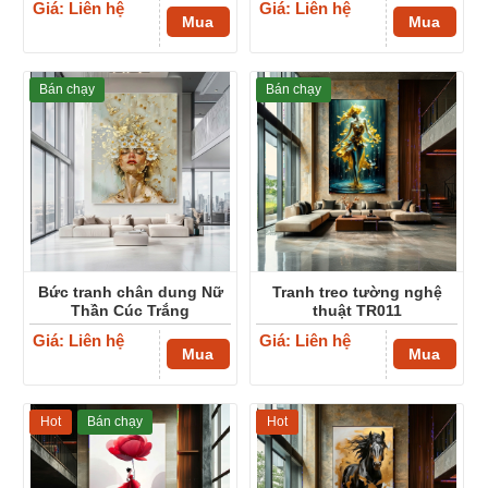
Giá: Liên hệ
Giá: Liên hệ
Mua
Mua
Bán chạy
Bán chạy
Bức tranh chân dung Nữ
Tranh treo tường nghệ
Thần Cúc Trắng
thuật TR011
Giá: Liên hệ
Giá: Liên hệ
Mua
Mua
Hot
Bán chạy
Hot