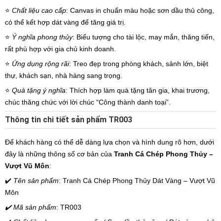
⭐️
Chất liệu cao cấp
: Canvas in chuẩn màu hoặc sơn dầu thủ công,
có thể kết hợp dát vàng để tăng giá trị.
⭐️
Ý nghĩa phong thủy
: Biểu tượng cho tài lộc, may mắn, thăng tiến,
rất phù hợp với gia chủ kinh doanh.
⭐️
Ứng dụng rộng rãi
: Treo đẹp trong phòng khách, sảnh lớn, biệt
thự, khách sạn, nhà hàng sang trọng.
⭐️
Quà tặng ý nghĩa
: Thích hợp làm quà tặng tân gia, khai trương,
chúc thăng chức với lời chúc “Công thành danh toại”.
Thông tin chi tiết sản phẩm TR003
Để khách hàng có thể dễ dàng lựa chọn và hình dung rõ hơn, dưới
đây là những thông số cơ bản của
Tranh Cá Chép Phong Thủy –
Vượt Vũ Môn
:
✔️
Tên sản phẩm
: Tranh Cá Chép Phong Thủy Dát Vàng – Vượt Vũ
Môn
✔️ Mã sản phẩm
: TR003