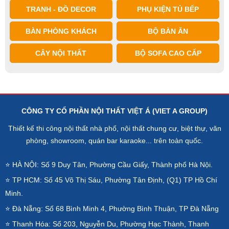
TRANH - ĐỒ DECOR
PHỤ KIỆN TỦ BẾP
BÀN PHÒNG KHÁCH
BỘ BÀN ĂN
CÂY NỘI THẤT
BỘ SOFA CAO CẤP
CÔNG TY CỔ PHẦN NỘI THẤT VIỆT Á (VIET A GROUP)
Thiết kế thi công nội thất nhà phố, nội thất chung cư, biệt thự, văn
phòng, showroom, quán bar karaoke... trên toàn quốc.
⭐ HÀ NỘI: Số 9 Duy Tân, Phường Cầu Giấy, Thành phố Hà Nội.
⭐ TP HCM: Số 45 Võ Thị Sáu, Phường Tân Định, (Q1) TP Hồ Chí
Minh.
⭐ Đà Nẵng: Số 68 Bình Minh 4, Phường Bình Thuận, TP Đà Nẵng
⭐ Thanh Hóa: Số 203, Nguyễn Du, Phường Hạc Thành, Thanh