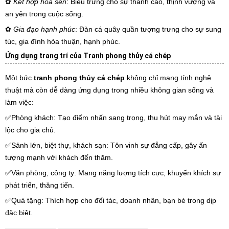
✿
Kết hợp hoa sen
: Biểu trưng cho sự thanh cao, thịnh vượng và
an yên trong cuộc sống.
✿
Gia đạo hạnh phúc
: Đàn cá quây quần tượng trưng cho sự sung
túc, gia đình hòa thuận, hạnh phúc.
Ứng dụng trang trí của Tranh phong thủy cá chép
Một bức
tranh phong thủy cá chép
không chỉ mang tính nghệ
thuật mà còn dễ dàng ứng dụng trong nhiều không gian sống và
làm việc:
✅Phòng khách: Tạo điểm nhấn sang trọng, thu hút may mắn và tài
lộc cho gia chủ.
✅Sảnh lớn, biệt thự, khách sạn: Tôn vinh sự đẳng cấp, gây ấn
tượng mạnh với khách đến thăm.
✅Văn phòng, công ty: Mang năng lượng tích cực, khuyến khích sự
phát triển, thăng tiến.
✅Quà tặng: Thích hợp cho đối tác, doanh nhân, bạn bè trong dịp
đặc biệt.