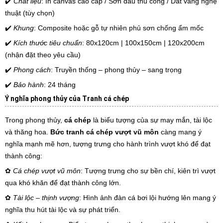
✔️
Chất liệu
: In canvas cao cấp / Sơn dầu thủ công / Dát vàng nghệ
thuật (tùy chọn)
✔️
Khung
: Composite hoặc gỗ tự nhiên phủ sơn chống ẩm mốc
✔️
Kích thước tiêu chuẩn
: 80x120cm | 100x150cm | 120x200cm
(nhận đặt theo yêu cầu)
✔️
Phong cách
: Truyền thống – phong thủy – sang trọng
✔️
Bảo hành
: 24 tháng
Ý nghĩa phong thủy của Tranh cá chép
Trong phong thủy,
cá chép
là biểu tượng của sự may mắn, tài lộc
và thăng hoa.
Bức tranh cá chép vượt vũ môn
càng mang ý
nghĩa mạnh mẽ hơn, tượng trưng cho hành trình vượt khó để đạt
thành công:
✿
Cá chép vượt vũ môn
: Tượng trưng cho sự bền chí, kiên trì vượt
qua khó khăn để đạt thành công lớn.
✿
Tài lộc – thịnh vượng
: Hình ảnh đàn cá bơi lội hướng lên mang ý
nghĩa thu hút tài lộc và sự phát triển.