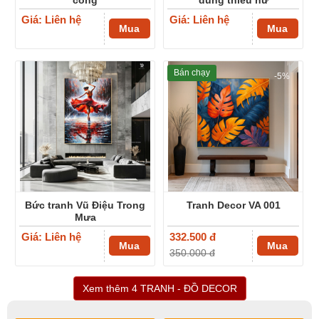
Giá: Liên hệ
Giá: Liên hệ
Mua
Mua
Bán chạy
-5%
Bức tranh Vũ Điệu Trong
Tranh Decor VA 001
Mưa
Giá: Liên hệ
332.500 đ
Mua
Mua
350.000 đ
Xem thêm 4 TRANH - ĐỒ DECOR