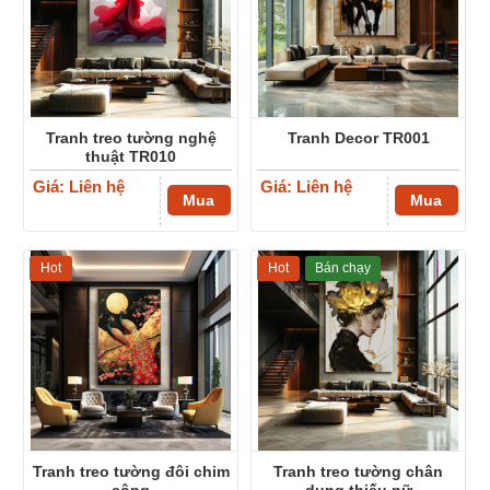
Tranh treo tường nghệ
Tranh Decor TR001
thuật TR010
Giá: Liên hệ
Giá: Liên hệ
Mua
Mua
Hot
Hot
Bán chạy
Tranh treo tường đôi chim
Tranh treo tường chân
công
dung thiếu nữ