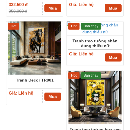
332.500 đ
Giá: Liên hệ
Mua
Mua
350.000 đ
Hot
Hot
Bán chạy
Tranh treo tường chân
dung thiếu nữ
Giá: Liên hệ
Mua
Hot
Bán chạy
Tranh Decor TR001
Giá: Liên hệ
Mua
Tranh treo tường hoa sen