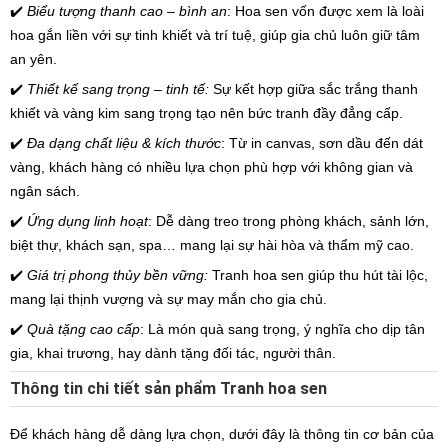
✔️
Biểu tượng thanh cao – bình an
: Hoa sen vốn được xem là loài
hoa gắn liền với sự tinh khiết và trí tuệ, giúp gia chủ luôn giữ tâm
an yên.
✔️
Thiết kế sang trọng – tinh tế:
Sự kết hợp giữa sắc trắng thanh
khiết và vàng kim sang trọng tạo nên bức tranh đầy đẳng cấp.
✔️
Đa dạng chất liệu & kích thước
: Từ in canvas, sơn dầu đến dát
vàng, khách hàng có nhiều lựa chọn phù hợp với không gian và
ngân sách.
✔️
Ứng dụng linh hoạt
: Dễ dàng treo trong phòng khách, sảnh lớn,
biệt thự, khách sạn, spa… mang lại sự hài hòa và thẩm mỹ cao.
✔️
Giá trị phong thủy bền vững:
Tranh hoa sen giúp thu hút tài lộc,
mang lại thịnh vượng và sự may mắn cho gia chủ.
✔️
Quà tặng cao cấp
: Là món quà sang trọng, ý nghĩa cho dịp tân
gia, khai trương, hay dành tặng đối tác, người thân.
Thông tin chi tiết sản phẩm Tranh hoa sen
Để khách hàng dễ dàng lựa chọn, dưới đây là thông tin cơ bản của