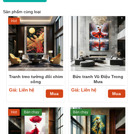
Sản phẩm cùng loại
Hot
Tranh treo tường đôi chim
Bức tranh Vũ Điệu Trong
công
Mưa
Giá: Liên hệ
Giá: Liên hệ
Mua
Mua
Hot
Bán chạy
Bán chạy