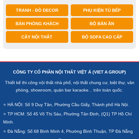
TRANH - ĐỒ DECOR
PHỤ KIỆN TỦ BẾP
BÀN PHÒNG KHÁCH
BỘ BÀN ĂN
CÂY NỘI THẤT
BỘ SOFA CAO CẤP
CÔNG TY CỔ PHẦN NỘI THẤT VIỆT Á (VIET A GROUP)
Thiết kế thi công nội thất nhà phố, nội thất chung cư, biệt thự, văn
phòng, showroom, quán bar karaoke... trên toàn quốc.
⭐ HÀ NỘI: Số 9 Duy Tân, Phường Cầu Giấy, Thành phố Hà Nội.
⭐ TP HCM: Số 45 Võ Thị Sáu, Phường Tân Định, (Q1) TP Hồ Chí
Minh.
⭐ Đà Nẵng: Số 68 Bình Minh 4, Phường Bình Thuận, TP Đà Nẵng