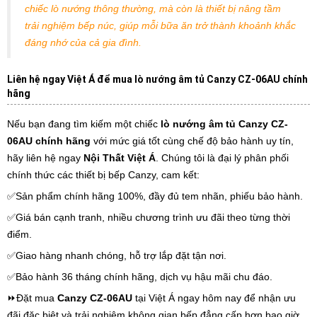
chiếc lò nướng thông thường, mà còn là thiết bị nâng tầm
trải nghiệm bếp núc, giúp mỗi bữa ăn trở thành khoảnh khắc
đáng nhớ của cả gia đình.
Liên hệ ngay Việt Á để mua lò nướng âm tủ Canzy CZ-06AU chính
hãng
Nếu bạn đang tìm kiếm một chiếc
lò nướng âm tủ Canzy CZ-
06AU chính hãng
với mức giá tốt cùng chế độ bảo hành uy tín,
hãy liên hệ ngay
Nội Thất Việt Á
. Chúng tôi là đại lý phân phối
chính thức các thiết bị bếp Canzy, cam kết:
✅Sản phẩm chính hãng 100%, đầy đủ tem nhãn, phiếu bảo hành.
✅Giá bán cạnh tranh, nhiều chương trình ưu đãi theo từng thời
điểm.
✅Giao hàng nhanh chóng, hỗ trợ lắp đặt tận nơi.
✅Bảo hành 36 tháng chính hãng, dịch vụ hậu mãi chu đáo.
⏩Đặt mua
Canzy CZ-06AU
tại Việt Á ngay hôm nay để nhận ưu
đãi đặc biệt và trải nghiệm không gian bếp đẳng cấp hơn bao giờ