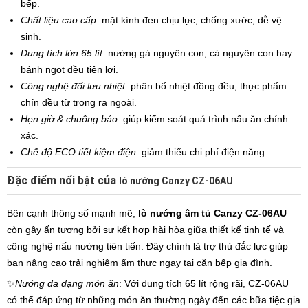
bếp.
Chất liệu cao cấp:
mặt kính đen chịu lực, chống xước, dễ vệ
sinh.
Dung tích lớn 65 lít
: nướng gà nguyên con, cá nguyên con hay
bánh ngọt đều tiện lợi.
Công nghệ đối lưu nhiệt
: phân bổ nhiệt đồng đều, thực phẩm
chín đều từ trong ra ngoài.
Hẹn giờ & chuông báo
: giúp kiểm soát quá trình nấu ăn chính
xác.
Chế độ ECO tiết kiệm điện:
giảm thiểu chi phí điện năng.
Đặc điểm nổi bật của
lò nướng Canzy CZ-06AU
Bên cạnh thông số mạnh mẽ,
lò nướng âm tủ Canzy CZ-06AU
còn gây ấn tượng bởi sự kết hợp hài hòa giữa thiết kế tinh tế và
công nghệ nấu nướng tiên tiến. Đây chính là trợ thủ đắc lực giúp
bạn nâng cao trải nghiệm ẩm thực ngay tại căn bếp gia đình.
✨
Nướng đa dạng món ăn
: Với dung tích 65 lít rộng rãi, CZ-06AU
có thể đáp ứng từ những món ăn thường ngày đến các bữa tiệc gia