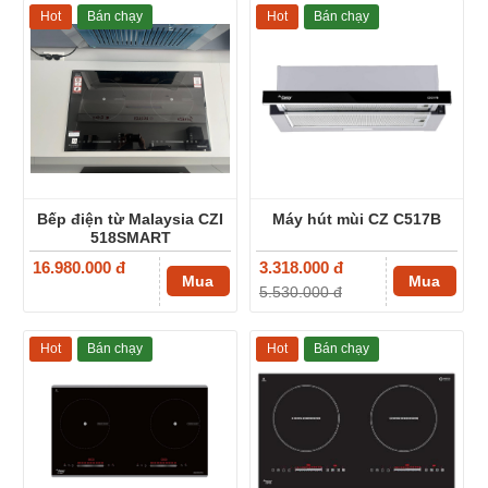
Hot
Bán chạy
Hot
Bán chạy
-40%
Bếp điện từ Malaysia CZI
Máy hút mùi CZ C517B
518SMART
16.980.000 đ
3.318.000 đ
Mua
Mua
5.530.000 đ
Hot
Bán chạy
Hot
Bán chạy