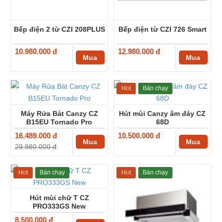
Bếp điện 2 từ CZI 208PLUS
Bếp điện từ CZI 726 Smart
10.980.000 đ
12.980.000 đ
Mua
Mua
Hot
Bán chạy
-45%
Máy Rửa Bát Canzy CZ
Hút mùi Canzy âm đáy CZ
B15EU Tornado Pro
68D
16.489.000 đ
10.500.000 đ
Mua
Mua
29.980.000 đ
Hot
Bán chạy
Hot
Bán chạy
Hút mùi chữ T CZ
PRO333GS New
8.500.000 đ