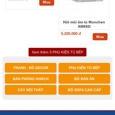
Mua
Hút mùi âm tủ Munchen
AM692I
5.200.000 đ
Mua
Xem thêm 3 PHỤ KIỆN TỦ BẾP
TRANH - ĐỒ DECOR
PHỤ KIỆN TỦ BẾP
BÀN PHÒNG KHÁCH
BỘ BÀN ĂN
CÂY NỘI THẤT
BỘ SOFA CAO CẤP