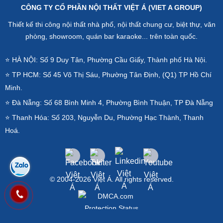
CÔNG TY CỔ PHẦN NỘI THẤT VIỆT Á (VIET A GROUP)
Thiết kế thi công nội thất nhà phố, nội thất chung cư, biệt thự, văn
phòng, showroom, quán bar karaoke... trên toàn quốc.
⭐ HÀ NỘI: Số 9 Duy Tân, Phường Cầu Giấy, Thành phố Hà Nội.
⭐ TP HCM: Số 45 Võ Thị Sáu, Phường Tân Định, (Q1) TP Hồ Chí
Minh.
⭐ Đà Nẵng: Số 68 Bình Minh 4, Phường Bình Thuận, TP Đà Nẵng
⭐ Thanh Hóa: Số 203, Nguyễn Du, Phường Hạc Thành, Thanh
Hoá.
© 2004-2026 Việt Á. All rights reserved.