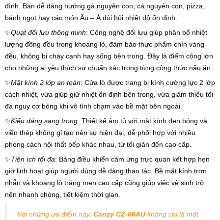
đình. Bạn dễ dàng nướng gà nguyên con, cá nguyên con, pizza,
bánh ngọt hay các món Âu – Á đòi hỏi nhiệt độ ổn định.
✨
Quạt đối lưu thông minh
: Công nghệ đối lưu giúp phân bổ nhiệt
lượng đồng đều trong khoang lò, đảm bảo thực phẩm chín vàng
đều, không bị cháy cạnh hay sống bên trong. Đây là điểm cộng lớn
cho những ai yêu thích sự chuẩn xác trong từng công thức nấu ăn.
✨
Mặt kính 2 lớp an toàn
: Cửa lò được trang bị kính cường lực 2 lớp
cách nhiệt, vừa giúp giữ nhiệt ổn định bên trong, vừa giảm thiểu tối
đa nguy cơ bỏng khi vô tình chạm vào bề mặt bên ngoài.
✨
Kiểu dáng sang trọng:
Thiết kế âm tủ với mặt kính đen bóng và
viền thép không gỉ tạo nên sự hiện đại, dễ phối hợp với nhiều
phong cách nội thất bếp khác nhau, từ tối giản đến cao cấp.
✨
Tiện ích tối đa
: Bảng điều khiển cảm ứng trực quan kết hợp hẹn
giờ linh hoạt giúp người dùng dễ dàng thao tác. Bề mặt kính trơn
nhẵn và khoang lò tráng men cao cấp cũng giúp việc vệ sinh trở
nên nhanh chóng, tiết kiệm thời gian.
Với những ưu điểm này,
Canzy CZ-06AU
không chỉ là một