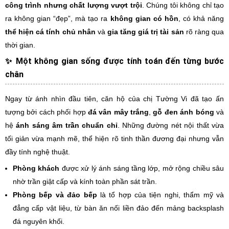
công trình nhưng chất lượng vượt trội
. Chúng tôi không chỉ tạo
ra không gian “đẹp”, mà tạo ra
không gian có hồn
, có khả năng
thể hiện cá tính chủ nhân
và
gia tăng giá trị tài sản
rõ ràng qua
thời gian.
✨
Một không gian sống được tính toán đến từng bước
chân
Ngay từ ánh nhìn đầu tiên, căn hộ của chị Tường Vi đã tạo ấn
tượng bởi cách phối hợp
đá vân mây trắng
,
gỗ đen ánh bóng
và
hệ
ánh sáng âm trần chuẩn chỉ
. Những đường nét nội thất vừa
tối giản vừa mạnh mẽ, thể hiện rõ tinh thần đương đại nhưng vẫn
đầy tính nghệ thuật.
Phòng khách
được xử lý ánh sáng tầng lớp, mở rộng chiều sâu
nhờ trần giật cấp và kính toàn phần sát trần.
Phòng bếp và đảo bếp
là tổ hợp của tiện nghi, thẩm mỹ và
đẳng cấp vật liệu, từ bàn ăn nối liền đảo đến mảng backsplash
đá nguyên khối.