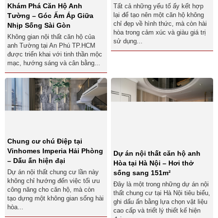
Khám Phá Căn Hộ Anh
Tất cả những yếu tố ấy kết hợp
lại để tạo nên một căn hộ không
Tường – Góc Ấm Áp Giữa
chỉ đẹp về hình thức, mà còn hài
Nhịp Sống Sài Gòn
hòa trong cảm xúc và giàu giá trị
Không gian nội thất căn hộ của
sử dụng...
anh Tường tại An Phú TP.HCM
được triển khai với tinh thần mộc
mạc, hướng sáng và cân bằng...
Chung cư chú Điệp tại
Vinhomes Imperia Hải Phòng
Dự án nội thất căn hộ anh
– Dấu ấn hiện đại
Hòa tại Hà Nội – Hơi thở
Dự án nội thất chung cư lần này
sống sang 151m²
không chỉ hướng đến việc tối ưu
Đây là một trong những dự án nội
công năng cho căn hộ, mà còn
thất chung cư tại Hà Nội tiêu biểu,
tạo dựng một không gian sống hài
ghi dấu ấn bằng lựa chọn vật liệu
hòa...
cao cấp và triết lý thiết kế hiện