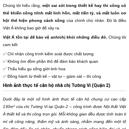
Chúng tôi hiểu rằng,
một sai sót trong thiết kế hay thi công có
thể khiến công trình mất linh hồn, mất tiền tỷ, và mất luôn cơ
hội thể hiện phong cách sống
của chính chủ nhân. Đó là điều
Việt Á không bao giờ để xảy ra.
Việt Á tồn tại để bảo vệ anh/chị khỏi những điều đó.
Chúng tôi
cam kết:
✅ Chỉ nhận công trình kiểm soát được chất lượng
✅ Không ôm đồm phần thô để đảm bảo khách quan
✅ Thấu hiểu gu sống giới tinh hoa
✅ Đồng hành từ thiết kế – vật tư – giám sát – thi công
Hình ảnh thực tế căn hộ nhà chị Tường Vi (Quận 2)
Dưới đây là một số hình ảnh thực tế căn hộ chung cư cao cấp
130m² của chị Tường Vi tại Quận 2 – công trình được Nội thất Việt
Á thiết kế và thi công trọn gói. Mỗi không gian đều được tính toán tỉ
mỉ về công năng, thẩm mỹ và ánh sáng, nhằm mang đến một tổ