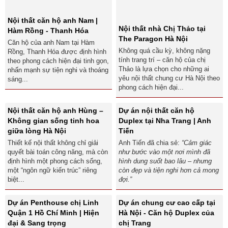
Nội thất căn hộ anh Nam |
Nội thất nhà Chị Thảo tại
Hàm Rồng - Thanh Hóa
The Paragon Hà Nội
Căn hộ của anh Nam tại Hàm
Không quá cầu kỳ, không nặng
Rồng, Thanh Hóa được định hình
tính trang trí – căn hộ của chị
theo phong cách hiện đại tinh gọn,
Thảo là lựa chọn cho những ai
nhấn mạnh sự tiện nghi và thoáng
yêu nội thất chung cư Hà Nội theo
sáng...
phong cách hiện đại...
Nội thất căn hộ anh Hùng –
Dự án nội thất căn hộ
Không gian sống tinh hoa
Duplex tại Nha Trang | Anh
giữa lòng Hà Nội
Tiến
Thiết kế nội thất không chỉ giải
Anh Tiến đã chia sẻ:
“Cảm giác
quyết bài toán công năng, mà còn
như bước vào một nơi mình đã
định hình một phong cách sống,
hình dung suốt bao lâu – nhưng
một “ngôn ngữ kiến trúc” riêng
còn đẹp và tiện nghi hơn cả mong
biệt...
đợi.”
Dự án Penthouse chị Linh
Dự án chung cư cao cấp tại
Quận 1 Hồ Chí Minh | Hiện
Hà Nội - Căn hộ Duplex của
đại & Sang trọng
chị Trang