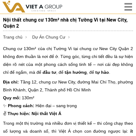
Nội thất chung cư 130m² nhà chị Tường Vi tại New City,
Quận 2
Trang chủ
Dự Án Chung Cư
Chung cư 130m² của chị Tường Vi tại chung cư New City Quận 2
không đơn thuần là nơi để ở. Từng góc, từng chi tiết đều là sự hiện
diện rõ nét của một phong cách sống tinh tế – nơi cái đẹp không
chỉ để ngắm, mà để
đầu tư
, để
tận hưởng
, để
tự hào
.
Địa chỉ:
Tầng 12, chung cư New City, đường Mai Chí Thọ, phường
Bình Khánh, Quận 2, Thành phố Hồ Chí Minh
Quy mô:
130m²
✨
Phong cách:
Hiện đại – sang trọng
✌
Thực hiện:
Nội thất Việt Á
Trong một thị trường mà nhiều đơn vị thiết kế – thi công chạy theo
số lượng và doanh số, thì Việt Á chọn con đường ngược lại:
ít