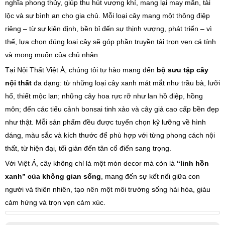
nghĩa phong thủy, giúp thu hút vượng khí, mang lại may mắn, tài
lộc và sự bình an cho gia chủ. Mỗi loại cây mang một thông điệp
riêng – từ sự kiên định, bền bỉ đến sự thịnh vượng, phát triển – vì
thế, lựa chọn đúng loại cây sẽ góp phần truyền tải trọn vẹn cá tính
và mong muốn của chủ nhân.
Tại Nội Thất Việt Á, chúng tôi tự hào mang đến
bộ sưu tập cây
nội thất
đa dạng: từ những loại cây xanh mát mắt như trầu bà, lưỡi
hổ, thiết mộc lan; những cây hoa rực rỡ như lan hồ điệp, hồng
môn; đến các tiểu cảnh bonsai tinh xảo và cây giả cao cấp bền đẹp
như thật. Mỗi sản phẩm đều được tuyển chọn kỹ lưỡng về hình
dáng, màu sắc và kích thước để phù hợp với từng phong cách nội
thất, từ hiện đại, tối giản đến tân cổ điển sang trọng.
Với Việt Á, cây không chỉ là một món decor mà còn là
“linh hồn
xanh” của không gian sống
, mang đến sự kết nối giữa con
người và thiên nhiên, tạo nên một môi trường sống hài hòa, giàu
cảm hứng và trọn vẹn cảm xúc.