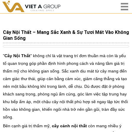
Trang chủ
CÂY NỘI THẤT
Cây Nội Thất – Mang Sắc Xanh & Sự Tươi Mát Vào Không
Gian Sống
"
Cây Nội Thất
" không chỉ là vật trang trí đơn thuần mà còn là yếu
tố quan trọng góp phần định hình phong cách và nâng tầm giá trị
thẩm mỹ cho không gian sống. Sắc xanh dịu mát từ cây mang đến
cảm giác thư thái, giúp cân bằng cảm xúc, giảm căng thẳng và tạo
nên một bầu không khí trong lành, dễ chịu. Dù được đặt ở phòng
khách sang trọng, phòng ngủ ấm cúng, góc làm việc tập trung hay
khu bếp ấm áp, một chậu cây nội thất phù hợp sẽ ngay lập tức thổi
hồn vào không gian, khiến ngôi nhà trở nên gần gũi, tràn đầy sức
sống.
Bên cạnh giá trị thẩm mỹ,
cây cảnh nội thất
còn mang nhiều ý