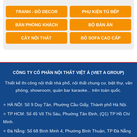
TRANH - ĐỒ DECOR
PHỤ KIỆN TỦ BẾP
BÀN PHÒNG KHÁCH
BỘ BÀN ĂN
CÂY NỘI THẤT
BỘ SOFA CAO CẤP
CÔNG TY CỔ PHẦN NỘI THẤT VIỆT Á (VIET A GROUP)
Thiết kế thi công nội thất nhà phố, nội thất chung cư, biệt thự, văn
phòng, showroom, quán bar karaoke... trên toàn quốc.
⭐ HÀ NỘI: Số 9 Duy Tân, Phường Cầu Giấy, Thành phố Hà Nội.
⭐ TP HCM: Số 45 Võ Thị Sáu, Phường Tân Định, (Q1) TP Hồ Chí
Minh.
⭐ Đà Nẵng: Số 68 Bình Minh 4, Phường Bình Thuận, TP Đà Nẵng